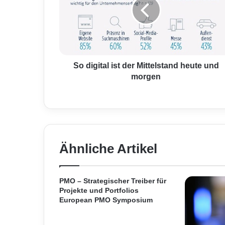
i
g
i
t
a
l
i
So digital ist der Mittelstand heute und
s
morgen
t
d
e
r
M
i
Ähnliche Artikel
t
t
e
l
PMO – Strategischer Treiber für
s
Projekte und Portfolios
European PMO Symposium
t
a
n