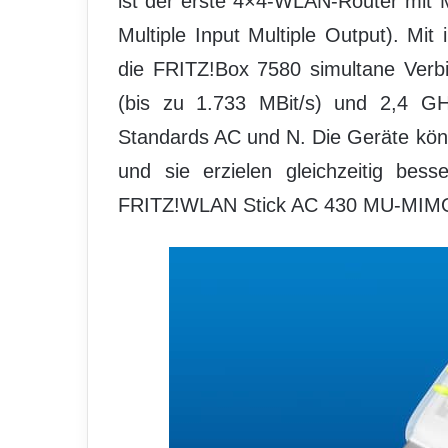
ist der erste 4×4-WLAN-Router mit
Multiple Input Multiple Output). M
die FRITZ!Box 7580 simultane Ver
(bis zu 1.733 MBit/s) und 2,4 G
Standards AC und N. Die Geräte kö
und sie erzielen gleichzeitig bes
FRITZ!WLAN Stick AC 430 MU-MIM