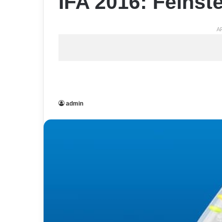
IFA 2016: Feins
A
admin