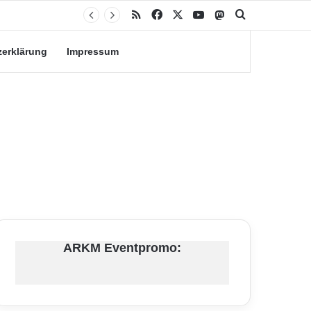
n?
RSS
Facebook
X
YouTube
Mastodon
Suche nach
zerklärung
Impressum
ARKM Eventpromo: