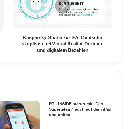
p
e
r
s
k
y
-
Kaspersky-Studie zur IFA: Deutsche
S
skeptisch bei Virtual Reality, Drohnen
t
und digitalem Bezahlen
u
d
i
e
z
u
r
I
F
RTL INSIDE startet mit "Das
A
Supertalent" auch auf dem iPad
und online
:
D
e