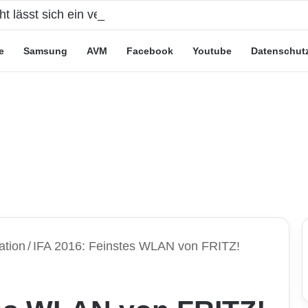
cht lässt sich ein verlorenes Smartphone kompromittiere
e
Samsung
AVM
Facebook
Youtube
Datenschut
ation
/
IFA 2016: Feinstes WLAN von FRITZ!