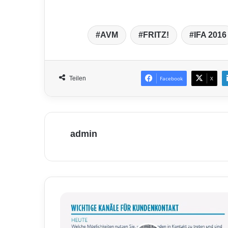
AVM
FRITZ!
IFA 2016
Teilen
Facebook
X
admin
S
o
d