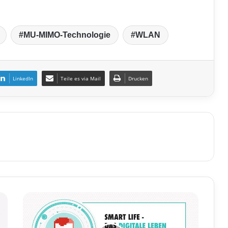
MU-MIMO-Technologie
WLAN
LinkedIn
Teile es via Mail
Drucken
K
a
s