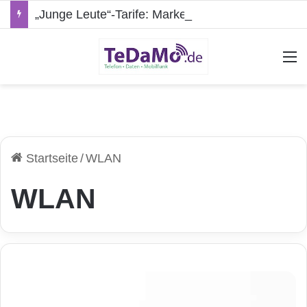
„Junge Leute“-Tarife: Marketing-Trick oder echte Vorteile?
A
Startseite
/
WLAN
WLAN