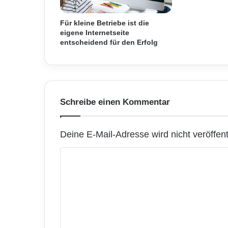
e
r
Für kleine Betriebe ist die
n
eigene Internetseite
e
entscheidend für den Erfolg
h
m
e
n
s
Schreibe einen Kommentar
u
n
t
Deine E-Mail-Adresse wird nicht veröffentl
e
r
K
s
t
o
ü
m
t
z
m
t
e
i