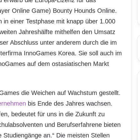
nd erwarb die Europa-Lizenz für das
ayer Online Game) Bounty Hounds Online.
 in einer Testphase mit knapp über 1.000
 zweiten Jahreshälfte mithelfen den Umsatz
eser Abschluss unter anderem durch die im
terfirma InnoGames Korea. Sie soll auch im
noGames auf dem ostasiatischen Markt
oGames die Weichen auf Wachstum gestellt.
ernehmen
bis Ende des Jahres wachsen.
fen, bedeutet für uns in die Zukunft zu
schulabsolventen und Berufserfahrene bieten
e Studiengänge an.“ Die meisten Stellen