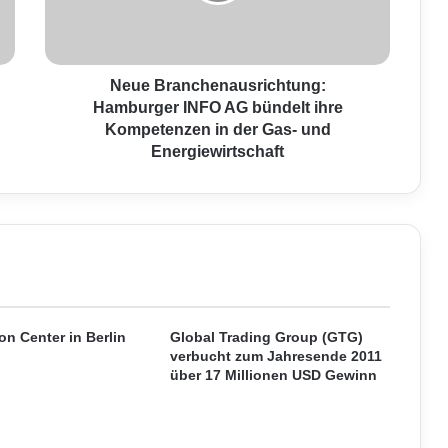
r
a
n
c
h
Neue Branchenausrichtung:
e
Hamburger INFO AG bündelt ihre
n
Kompetenzen in der Gas- und
a
Energiewirtschaft
u
s
r
i
c
h
t
u
n
on Center in Berlin
Global Trading Group (GTG)
g
verbucht zum Jahresende 2011
über 17 Millionen USD Gewinn
:
H
a
m