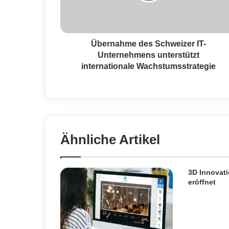
a
h
m
e
d
Übernahme des Schweizer IT-
e
Unternehmens unterstützt
s
internationale Wachstumsstrategie
S
c
h
w
e
i
Ähnliche Artikel
z
e
r
I
3D Innovati
T
eröffnet
-
U
n
t