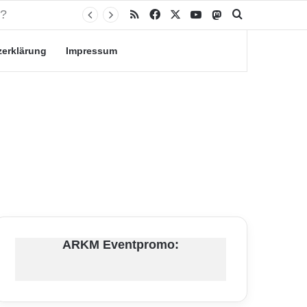
RSS
Facebook
X
YouTube
Mastodon
Suche nach
zerklärung
Impressum
ARKM Eventpromo: