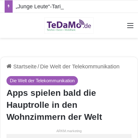
„Junge Leute“-Tarife: Marketing-Trick oder echte Vorteile?
A
Startseite
/
Die Welt der Telekommunikation
Die Welt der Telekommunikation
Apps spielen bald die
Hauptrolle in den
Wohnzimmern der Welt
ARKM.marketing