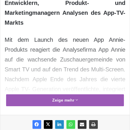
Entwicklern, Produkt- und
Marketingmanagern Analysen des App-TV-
Markts
Mit dem Launch des neuen App Annie-
Produkts reagiert die Analysefirma App Annie
auf die wachsende Zuschauergemeinde von
Smart TV und auf den Trend des Multi-Screen.
Nachdem Apple Ende des Jahres die vierte
Apple TV- Generation veröffentlichte, integriert
App Annie nun Apple TV in seine App-Tracker-
Zeige mehr
Lösung Store Stats. Die App Annie-Analyse-
Lösung analysiert App-Stores und App-Daten
und verschafft Vermarktern, Produktmanagern