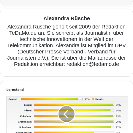
und App-Publishern sowie App-Entwicklern
einen Einblick in die wirtschaftlichen und
Alexandra Rüsche
Alexandra Rüsche gehört seit 2009 der Redaktion
inhaltlichen Entwicklungen im App-TV-Markt.
TeDaMo.de an. Sie schreibt als Journalistin über
technische Innovationen in der Welt der
Telekommunikation. Alexandra ist Mitglied im DPV
(Deutscher Presse Verband - Verband für
Journalisten e.V.). Sie ist über die Mailadresse der
Redaktion erreichbar: redaktion@tedamo.de
O
n
l
i
n
Quelle: Storymaker für App Annie
e
-
App Annie begründet den Einstieg in die