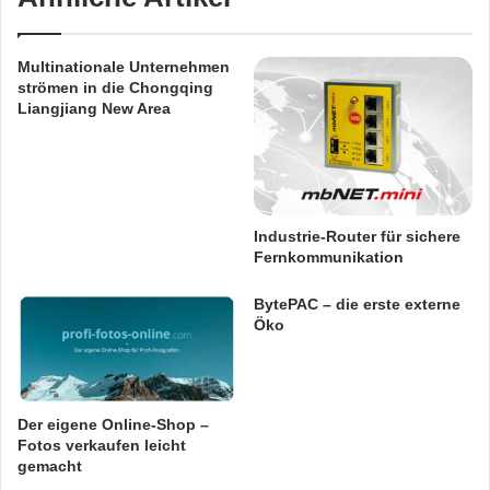
n
r
s
i
o
a
Multinationale Unternehmen
l
n
strömen in die Chongqing
e
t
Liangjiang New Area
n
e
s
n
p
m
i
a
e
n
Industrie-Router für sichere
l
a
Fernkommunikation
e
g
2
e
BytePAC – die erste externe
0
m
Öko
1
e
Quellenangabe: „obs/InoTec GmbH“
5
n
t
Merkmale nachhaltiger Produkte
i
Der eigene Online-Shop –
n
Fotos verkaufen leicht
d
Zentrale Merkmale des nachhaltigen
gemacht
e