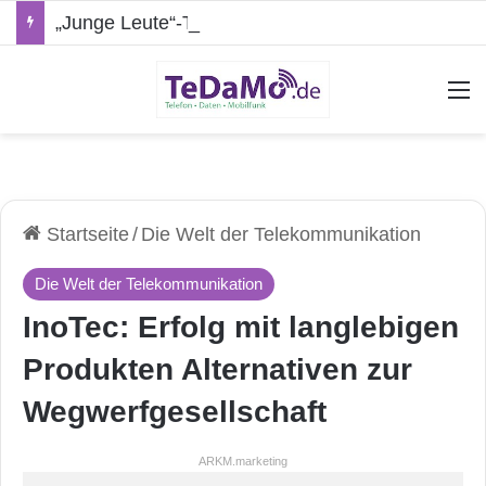
„Junge Leute“-Tarife: Marketing-Trick oder echte Vorteile?
A
Startseite
/
Die Welt der Telekommunikation
Die Welt der Telekommunikation
InoTec: Erfolg mit langlebigen
Produkten Alternativen zur
Wegwerfgesellschaft
ARKM.marketing