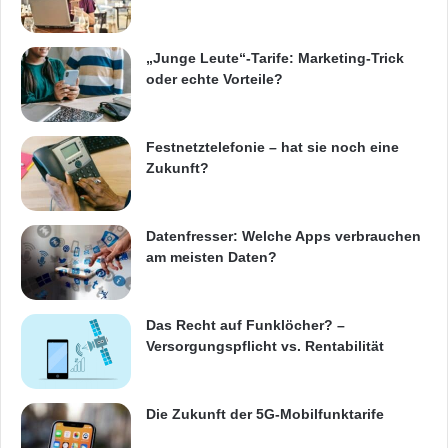
n
M
Erreicht wird eine lange Nutzungsdauer auch
„Junge Leute“-Tarife: Marketing-Trick
e
oder echte Vorteile?
c
durch eine bedienerfreundliche Pflege und
k
Wartung der Geräte, die in großen Teilen
e
n
Festnetztelefonie – hat sie noch eine
selbst durchgeführt werden kann. Dafür bietet
b
Zukunft?
e
InoTec dem Anwender einen einfachen
u
Zugang zu den wichtigsten
e
Datenfresser: Welche Apps verbrauchen
r
Gerätekomponenten und hält generell
am meisten Daten?
e
Ersatzteile für seine Scanner lange über den
n
normalen Lebenszyklus vorrätig.
Das Recht auf Funklöcher? –
Versorgungspflicht vs. Rentabilität
Zudem garantiert InoTec bei Scanner-
Die Zukunft der 5G-Mobilfunktarife
Rückgabe durch den Käufer eine