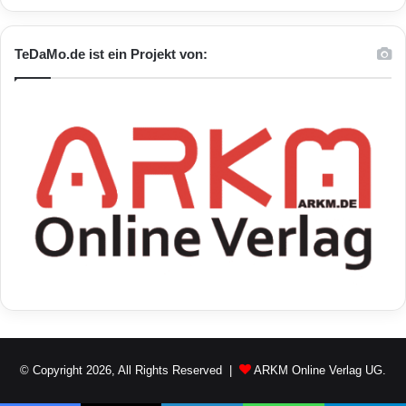
vier Konzessionen), Brasilienl (680 km),
Mexiko (155 km in zwei Konzessionen) und
TeDaMo.de ist ein Projekt von:
Spanien (64 km). Konzessionen für
Übertragungsleitungen: Das Unternehmen
verwaltet und betreibt mehr als 5.237
Kilometer zwischen Brasilien (3.032 km in fünf
Konzessionen), Indien (1.600 km) und den
USA (605 km). Erzeugung von
photovoltaischer Solarenergie:Das
Unternehmen ist führend bei der Erzeugung
photovoltaischer Solarenergie mit 42
betriebenen Photovoltaikanlagen mit einer
© Copyright 2026, All Rights Reserved |
ARKM Online Verlag UG.
installierten Leistung von 168 MW und einer