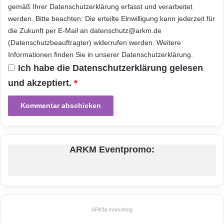
was sie zum europäischen Hauptunternehmen
m
gemäß Ihrer
Datenschutzerklärung
erfasst und verarbeitet
e
für Infrastrukturausbau in diesem Land
werden. Bitte beachten: Die erteilte Einwilligung kann jederzeit für
n
die Zukunft per E-Mail an datenschutz@arkm.de
gemacht hat.
(Datenschutzbeauftragter) widerrufen werden. Weitere
Informationen finden Sie in unserer
Datenschutzerklärung
.
Mit diesem neuen Vertrag kann sie auf den
Ich habe die
Datenschutzerklärung
gelesen
indischen Markt für Konzessionen im Bereich
und akzeptiert.
*
Hochspannungsenergieübertragung
vordringen, einem Sektor, in dem die Gruppe
einer der weltweit führenden Anbieter mit
insgesamt 5.237 Kilometern
ARKM Eventpromo:
Hochspannungsübertragungsleitungen in
Brasilien, den USA (Texas) und nun in Indien
ist.
ARKM.marketing