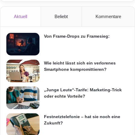
Für Isolux Corsán ist Indien das
Hauptengagement der Gruppe innerhalb
Aktuell
Beliebt
Kommentare
Asiens und eines der wichtigsten
Engagements für seine Wachstumsstrategie
Von Frame-Drops zu Framesieg:
im Ausland. Vor kurzem (24. Mai 2011) hat
das Unternehmen ein Joint Venture mit dem
Wie leicht lässt sich ein verlorenes
Fonds Morgan Stanley Infrastructure (MSI),
Smartphone kompromittieren?
unterzeichnet, um gemeinsam 400 Millionen
US-Dollar in dieses Land zu investieren, die für
„Junge Leute“-Tarife: Marketing-Trick
den Ausbau neuer Strasseninfrastruktur-
oder echte Vorteile?
Projekte mit langfristigen
Konzessionsverträgen gedacht sind.
Festnetztelefonie – hat sie noch eine
Zukunft?
Über Isolux Infrastructure