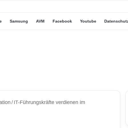
eute“-Tarife: Marketing-Trick oder echte Vorteile?
e
Samsung
AVM
Facebook
Youtube
Datenschut
ation
/
IT-Führungskräfte verdienen im