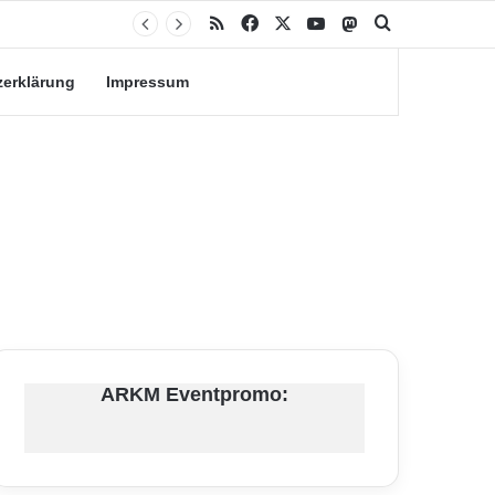
RSS
Facebook
X
YouTube
Mastodon
Suche nach
zerklärung
Impressum
ARKM Eventpromo: