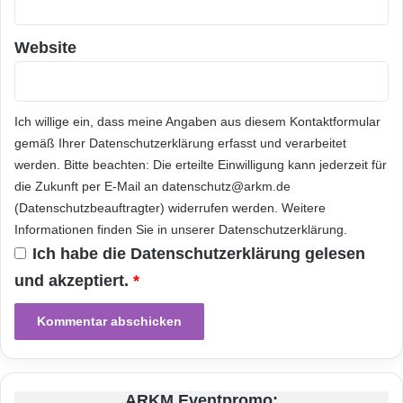
zukunftssicheren Beruf wecken.“
b
r
i
Website
Weitere
Informationen
unter
www.sqs.com.
t
a
n
Orginal-Meldung:
n
Ich willige ein, dass meine Angaben aus diesem Kontaktformular
i
gemäß Ihrer
Datenschutzerklärung
erfasst und verarbeitet
e
ARKM.marketing
werden. Bitte beachten: Die erteilte Einwilligung kann jederzeit für
n
die Zukunft per E-Mail an datenschutz@arkm.de
f
(Datenschutzbeauftragter) widerrufen werden. Weitere
o
r
Informationen finden Sie in unserer
Datenschutzerklärung
.
t
Ich habe die
Datenschutzerklärung
gelesen
(
Festnetz
Hardware
und akzeptiert.
*
B
I
Informationstechnik
Internet
ITK
L
D
Telekommunikation
)
ARKM Eventpromo: