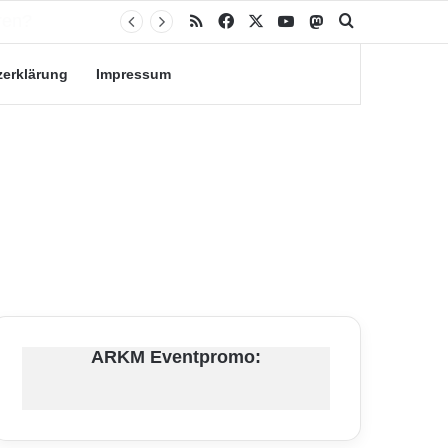
RSS
Facebook
X
YouTube
Mastodon
Suche nach
zerklärung
Impressum
ARKM Eventpromo: