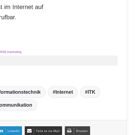
t im Internet auf
ufbar.
RKM.marketing
formationstechnik
Internet
ITK
kommunikation
LinkedIn
Teile es via Mail
Drucken