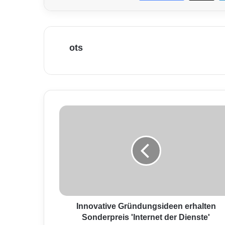
ots
I
n
n
o
v
a
t
i
v
e
Innovative Gründungsideen erhalten
G
Sonderpreis 'Internet der Dienste'