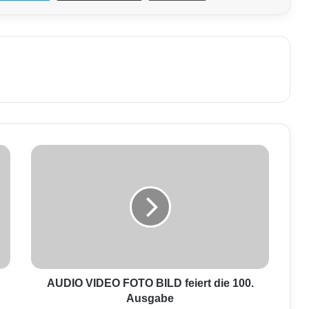
A
U
D
I
O
V
I
D
E
O
AUDIO VIDEO FOTO BILD feiert die 100.
F
Ausgabe