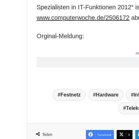
Spezialisten in IT-Funktionen 2012“ is
www.computerwoche.de/2506172
abr
Orginal-Meldung:
A
Festnetz
Hardware
In
Tele
Teilen
Facebook
X