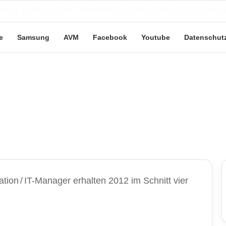
e Leute“-Tarife: Marketing-Trick oder echte Vorteile?
e
Samsung
AVM
Facebook
Youtube
Datenschut
ation
/
IT-Manager erhalten 2012 im Schnitt vier