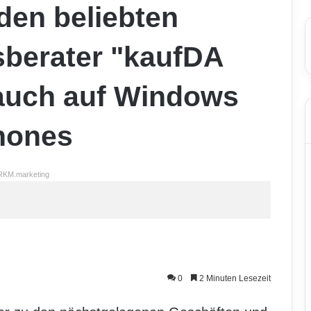
 den beliebten
sberater "kaufDA
 auch auf Windows
hones
RKM.marketing
0
2 Minuten Lesezeit