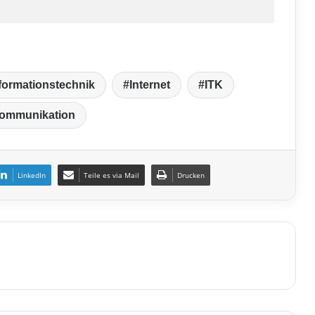
formationstechnik
Internet
ITK
kommunikation
LinkedIn
Teile es via Mail
Drucken