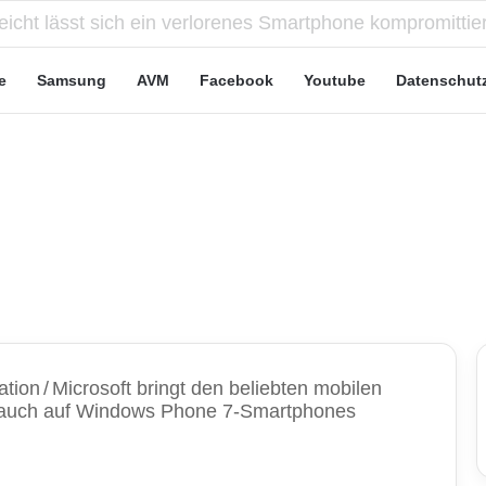
e Leute“-Tarife: Marketing-Trick oder echte Vorteile?
e
Samsung
AVM
Facebook
Youtube
Datenschut
ation
/
Microsoft bringt den beliebten mobilen
zt auch auf Windows Phone 7-Smartphones