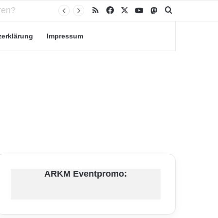
RSS
Facebook
X
YouTube
Mastodon
Suche nach
zerklärung
Impressum
ARKM Eventpromo: