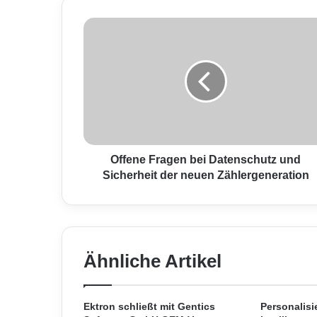
O
f
f
e
n
e
F
r
a
g
Offene Fragen bei Datenschutz und
e
Sicherheit der neuen Zählergeneration
n
b
e
i
D
Ähnliche Artikel
a
t
e
n
Ektron schließt mit Gentics
Personalisi