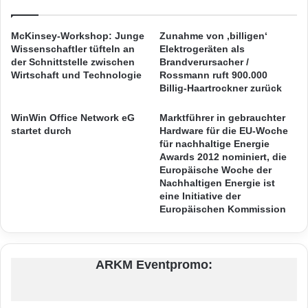
u
d
Zahlreiche große IT-Organisationen vertrauen
z
i
f
e
bereits seit rund 20 Jahren auf die ITSM-
McKinsey-Workshop: Junge
Zunahme von ‚billigen‘
a
w
Wissenschaftler tüfteln an
Elektrogeräten als
h
Toolsuite von Wendia. Hintergrund der langen
a
der Schnittstelle zwischen
Brandverursacher /
r
c
Wirtschaft und Technologie
Rossmann ruft 900.000
Zusammenarbeit ist die hohe
t
h
Billig-Haartrockner zurück
r
s
Kundenorientierung und die stetige
e
t
WinWin Office Network eG
Marktführer in gebrauchter
Weiterentwicklung
der Best Practice Lösung
e
startet durch
Hardware für die EU-Woche
u
d
für nachhaltige Energie
m
nach modernsten Standards. Wesentlich dafür
Awards 2012 nominiert, die
e
s
Europäische Woche der
r
s
ist ebenso die enge Zusammenarbeit mit der
Nachhaltigen Energie ist
e
t
eine Initiative der
Anwender-Community POB User Group und
i
ä
Europäischen Kommission
d
r
strategischen Partnern weltweit. Die hohe
e
k
n
Qualität der Toolsuite belegt Wendia durch
s
E
t
ARKM Eventpromo:
regelmäßige Top-Platzierungen in Analysten-
i
e
n
n
Rankings von ITIL-Experten wie Pink
s
D