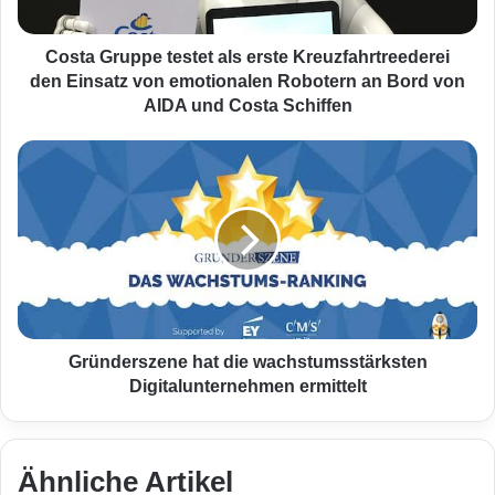
agierender ITSM-Softwarehersteller, dessen
u
p
Toolsuite POB eine zentrale Position im IT
p
Costa Gruppe testet als erste Kreuzfahrtreederei
Service-Management Umfeld einnimmt.
e
den Einsatz von emotionalen Robotern an Bord von
t
AIDA und Costa Schiffen
e
s
G
t
r
e
ü
t
n
a
d
l
e
s
r
e
s
r
z
s
e
Gründerszene hat die wachstumsstärksten
t
n
Digitalunternehmen ermittelt
e
e
K
h
r
a
Quelle: Wendia
e
t
Ähnliche Artikel