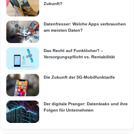
d
Zukunft?
S
Swiss Screen AG - Ein
o
Kundeninformationssystem am POS
c
Datenfresser: Welche Apps verbrauchen
i
am meisten Daten?
a
l
D
Das Recht auf Funklöcher? –
A
Versorgungspflicht vs. Rentabilität
M
Die Zukunft der 5G-Mobilfunktarife
Der digitale Pranger: Datenleaks und ihre
Folgen für Unternehmen