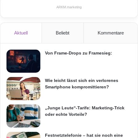
perfekte Kundenerlebnis.
n
n
ARKM.marketing
e
– Kombination mit einer eleganten Infosäule
H
oder Infostele optimal
y
b
Aktuell
Beliebt
Kommentare
r
ARKM.marketing
i
d
Von Frame-Drops zu Framesieg:
C
l
o
u
Informations-Screens
Wie leicht lässt sich ein verlorenes
d
Smartphone kompromittieren?
O
Kommerzielle Werbung für Unternehmen
p
t
Kundeninformationssystem am POS
i
„Junge Leute“-Tarife: Marketing-Trick
o
oder echte Vorteile?
n
Papierkommunikation zu Display
u
n
POI Digitale PR
POI Digitale PR vor Ort
Festnetztelefonie – hat sie noch eine