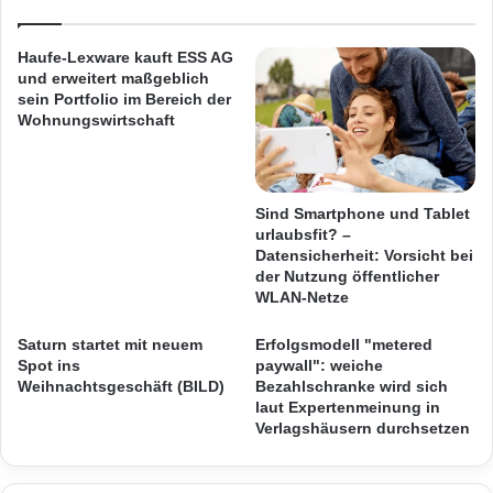
t
r
Kongress ohne zusätzliche Vorarbeit oder
i
m
Sorgen genießen.
n
a
Haufe-Lexware kauft ESS AG
t
t
und erweitert maßgeblich
e
i
sein Portfolio im Bereich der
Nach dem Event oder sogar in Real-time
l
o
Wohnungswirtschaft
l
n
bietet Waytation den Kongressveranstaltern
i
s
eine Cloud-Platform an, auf der
g
t
e
e
Sind Smartphone und Tablet
unterschiedlichste Erkenntnisse kombiniert
n
l
urlaubsfit? –
t
Datensicherheit: Vorsicht bei
l
und verglichen werden können. Für die
der Nutzung öffentlicher
e
t
Einfachheit, nur mit einem Klick.
WLAN-Netze
s
U
T
n
Saturn startet mit neuem
Erfolgsmodell "metered
ü
t
Zwtl.: Waytation Kunde:
International
Liver
Spot ins
paywall": weiche
r
e
Weihnachtsgeschäft (BILD)
Bezahlschranke wird sich
s
r
Congress 2015 in der Reed Messe Wien
laut Expertenmeinung in
c
n
Verlagshäusern durchsetzen
h
e
l
Das Startup hat nach nur 9 Monaten bereits
h
o
m