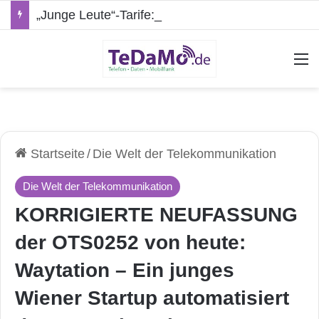
„Junge Leute“-Tarife: Marketing-Trick oder echte Vorteile?
A
Startseite
/
Die Welt der Telekommunikation
Die Welt der Telekommunikation
KORRIGIERTE NEUFASSUNG
der OTS0252 von heute:
Waytation – Ein junges
Wiener Startup automatisiert