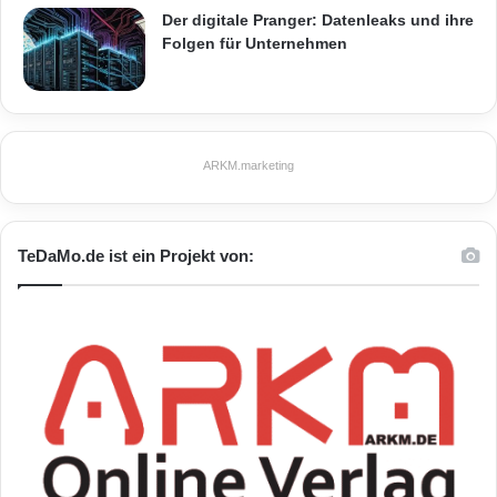
Durchbruch.
Der digitale Pranger: Datenleaks und ihre
Folgen für Unternehmen
Quelle: (ots)
ARKM.marketing
ARKM.marketing
TeDaMo.de ist ein Projekt von:
Gold
Proof-of-concepts
Technologie
Waytation
Wien
Wiener Kongress