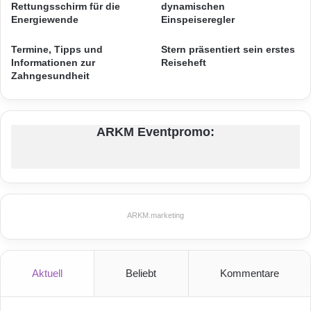
r
n
Rettungsschirm für die
dynamischen
f
d
Energiewende
Einspeiseregler
ü
e
r
l
Termine, Tipps und
Stern präsentiert sein erstes
O
z
Informationen zur
Reiseheft
n
u
Zahngesundheit
l
m
i
H
n
o
ARKM Eventpromo:
e
t
-
s
B
p
e
o
t
t
r
ARKM.marketing
u
g
Quelle: Crowdfox
Aktuell
Beliebt
Kommentare
Günstig, aber fair – Wer verdient beim
Online-Shopping mit?