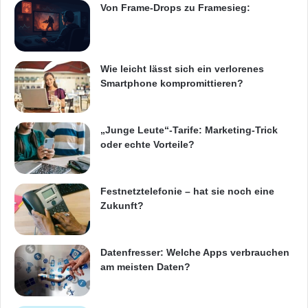
Von Frame-Drops zu Framesieg:
Marktplätze wie Amazon sind im direkten
Vergleich mit Preisvergleichsportalen oder
Wie leicht lässt sich ein verlorenes
Shoppingplattformen wie Crowdfox, die direkt
Smartphone kompromittieren?
vom Händler verkaufen, die teuersten. Bei
elektronischen Geräten werden
„Junge Leute“-Tarife: Marketing-Trick
oder echte Vorteile?
durchschnittlich sieben Prozent des
Mindestverkaufspreises für Vertrieb und
Festnetztelefonie – hat sie noch eine
Marketing draufgeschlagen. Liegt der
Zukunft?
Mindestverkaufspreis eines Tablets zum
Beispiel bei 600 Euro kommen weitere 42 Euro
Datenfresser: Welche Apps verbrauchen
am meisten Daten?
hinzu. Für den Kunden sind das insgesamt
642 Euro! Im Jahr sind das bei einem