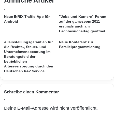
Ähnliche Artikel
Technologie auf einfache Weise die
e
e
r
Leistungsaufnahme von IT-Systemen um über
s
n
s
Neue INRIX Traffic-App für
"Jobs und Karriere"-Forum
20 Prozent senken lässt.“
a
c
Android
auf der gamescom 2011
t
h
erstmals auch am
i
l
Fachbesuchertag geöffnet
„Samsungs 30nm-Class Green DDR3 DRAM
o
i
n
e
Technologie haben wir gewählt, weil wir die
Alleinstellungsgarantien für
Neue Konferenz zur
a
ß
die Rechts-, Steuer- und
Parallelprogrammierung
energieeffizienteste DRAM-Technologie für
l
Unternehmensberatung im
t
Beratungsfeld der
e
M
den High-End-Markt einsetzen wollten, die von
betrieblichen
H
e
Altersversorgung durch den
einem Anbieter kommt, dem wir vertrauen
a
h
Deutschen bAV Service
n
r
können“, ergänzt Dr. Herbert Huber, Chef der
d
j
e
a
High Performance Systems Division des
l
h
Schreibe einen Kommentar
Leibniz-Rechenzentrums.
s
r
r
e
o
s
Deine E-Mail-Adresse wird nicht veröffentlicht.
Der äußerst energieeffiziente SuperMUC ist
u
v