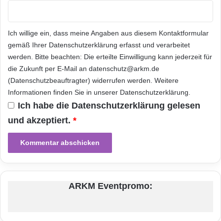
d
E
erreicht damit beachtlich reduzierte „Cost of
E
l
Ownership“ sowie einen geringeren
u
e
r
c
Ich willige ein, dass meine Angaben aus diesem Kontaktformular
ökologischen Fußabdruck.
o
t
gemäß Ihrer
Datenschutzerklärung
erfasst und verarbeitet
p
r
werden. Bitte beachten: Die erteilte Einwilligung kann jederzeit für
a
o
Samsung ist seit der Entwicklung des weltweit
die Zukunft per E-Mail an datenschutz@arkm.de
n
(Datenschutzbeauftragter) widerrufen werden. Weitere
ersten DDR DRAMs im Jahr 1997 führend.
i
Informationen finden Sie in unserer
Datenschutzerklärung
.
c
Das Unternehmen brachte 2001 das erste
s
Ich habe die
Datenschutzerklärung
gelesen
a
DDR2 DRAM auf den Markt und konnte 2005
und akzeptiert.
*
b
als erster Hersteller DDR3 DRAMs in 80nm-
Class** Technologie vorstellen. Das weltweit
erste DDR4 DRAM in 30nm-Class Technologie
hat Samsung 2010 vorgestellt.
ARKM Eventpromo:
Für mehr Informationen über Samsung Green