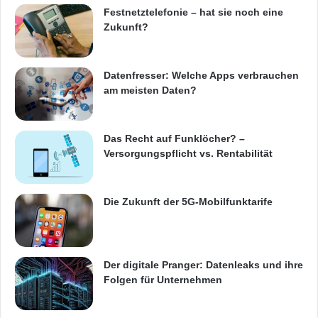
Festnetztelefonie – hat sie noch eine
Organisationen zur Koordinierung seiner neun
Zukunft?
unabhängigen Geschäftsbereiche: Digital
Media Communications, bestehend aus Visual
Datenfresser: Welche Apps verbrauchen
am meisten Daten?
Display, Mobile Communications,
Telecommunication Systems, Digital
Das Recht auf Funklöcher? –
Appliances, IT Solutions und Digital Imaging;
Versorgungspflicht vs. Rentabilität
und Device Solutions bestehend aus Memory,
System LSI und LCD. Anerkannt für seine
Die Zukunft der 5G-Mobilfunktarife
industrieweit führende Performance über einen
Bereich an wirtschaftlichen, ökologischen und
sozialen Kriterien wurde Samsung Electronics
Der digitale Pranger: Datenleaks und ihre
Folgen für Unternehmen
im 2011 Dow Jones Sustainability Index zur
weltweit nachhaltigsten Technologie Company