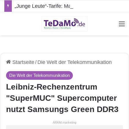
„Junge Leute“-Tarife: Marketing-Trick oder echte Vorteile?
A
Startseite
/
Die Welt der Telekommunikation
Die Welt der Telekommunikation
Leibniz-Rechenzentrum
"SuperMUC" Supercomputer
nutzt Samsungs Green DDR3
ARKM.marketing