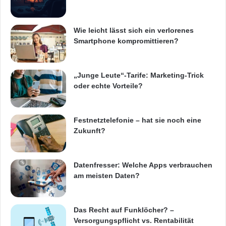
[
http://www.leicabiosystems.com/
] finden. Über
Aperio Seit über einem Jahrzehnt hat Aperio
Wie leicht lässt sich ein verlorenes
Smartphone kompromittieren?
die Technologie verbessert, die es möglich
macht Objektträger zu digitalisieren und sicher
„Junge Leute“-Tarife: Marketing-Trick
mit anderen zu teilen. Aperio-
Produkte
oder echte Vorteile?
verändern die Praxis der Pathologie in
Krankenhäusern, Referenzlaboratorien,
Festnetztelefonie – hat sie noch eine
pharmazeutischen- und
Zukunft?
Forschungseinrichtungen auf der ganzen Welt.
Von dem Moment an, wenn Objektträger zu
Datenfresser: Welche Apps verbrauchen
am meisten Daten?
eSlides angehoben werden, wird Aperio
ePathology Solutions Pathologen mit der
Das Recht auf Funklöcher? –
Fähigkeit versehen auszuwerten, zu
Versorgungspflicht vs. Rentabilität