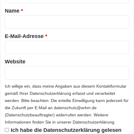
e
e
r
l
a
profitieren wird“, sagte David Schlotterbeck,
Name
*
b
e
r
CEO von Aperio. „Die kombinierten
a
f
s
*
o
Produktangebote und verbesserte Reichweite
i
n
E-Mail-Adresse
*
s
in dem diagnostischen Markt, wird unsere
i
e
ePathology Solutions umfassender verfügbar
r
e
machen. Wir sehen unsere Ziele als
Website
n
synergistisch und gemeinsam können wir die
regionale und die globale Unausgewogenheit
Ich willige ein, dass meine Angaben aus diesem Kontaktformular
der Pathologieexpertise für die
gemäß Ihrer
Datenschutzerklärung
erfasst und verarbeitet
Patientenversorgung
und Forschung
werden. Bitte beachten: Die erteilte Einwilligung kann jederzeit für
die Zukunft per E-Mail an datenschutz@arkm.de
angehen.“ Über Leica Biosystems Leica
(Datenschutzbeauftragter) widerrufen werden. Weitere
Biosystems bietet histo-pathologischen
Informationen finden Sie in unserer
Datenschutzerklärung
.
Ich habe die
Datenschutzerklärung
gelesen
Laboratorien das umfangreichste