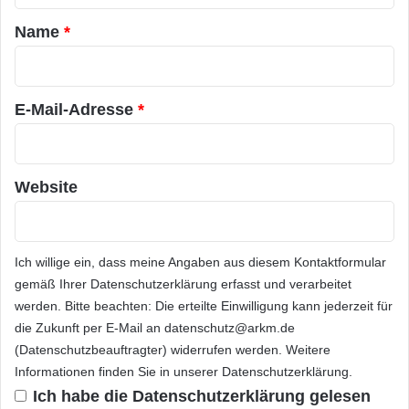
-
Rückfragen wenden Sie sich bitte an Mirona
T
a
Name
*
e
Kraljic, Tel: 0211 136-4517 E-Mail:
r
r
m
mirona_kraljic@mckinsey.com
*
i
E-Mail-Adresse
*
n
Orginal-Meldung:
a
l
v
Website
ARKM.marketing
o
r
Ich willige ein, dass meine Angaben aus diesem Kontaktformular
gemäß Ihrer
Datenschutzerklärung
erfasst und verarbeitet
werden. Bitte beachten: Die erteilte Einwilligung kann jederzeit für
Festnetz
Hardware
die Zukunft per E-Mail an datenschutz@arkm.de
Informationstechnik
Internet
ITK
(Datenschutzbeauftragter) widerrufen werden. Weitere
Informationen finden Sie in unserer
Datenschutzerklärung
.
Telekommunikation
Ich habe die
Datenschutzerklärung
gelesen