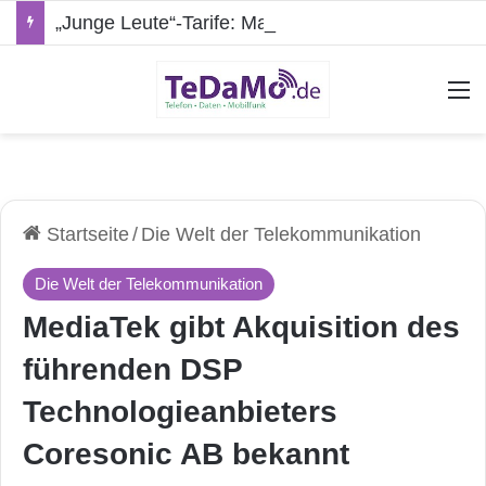
„Junge Leute“-Tarife: Marketing-Trick oder echte Vorteile?
A
Startseite
/
Die Welt der Telekommunikation
Die Welt der Telekommunikation
MediaTek gibt Akquisition des
führenden DSP
Technologieanbieters
Coresonic AB bekannt