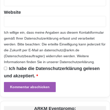
n
Taiwan und unterhält Vertriebsniederlassungen
c
Website
und Forschungseinrichtungen auf dem
.
chinesischen Festland, in Singapur, Indien,
den USA, Japan, Südkorea, Dänemark,
Ich willige ein, dass meine Angaben aus diesem Kontaktformular
England und Dubai. Weitere Informationen
gemäß Ihrer
Datenschutzerklärung
erfasst und verarbeitet
werden. Bitte beachten: Die erteilte Einwilligung kann jederzeit für
finden Sie auf der Website von MediaTek unter
die Zukunft per E-Mail an datenschutz@arkm.de
http://www.mediatek.com.
(Datenschutzbeauftragter) widerrufen werden. Weitere
Informationen finden Sie in unserer
Datenschutzerklärung
.
Ich habe die
Datenschutzerklärung
gelesen
Orginal-Meldung:
und akzeptiert.
*
ARKM.marketing
ARKM Eventpromo: