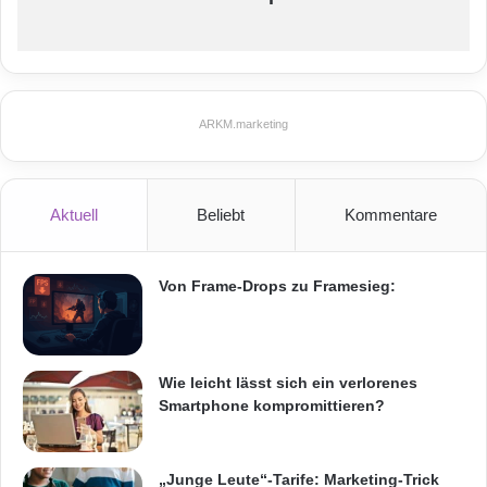
Festnetz
Hardware
Informationstechnik
Internet
ITK
Telekommunikation
ARKM.marketing
Aktuell
Beliebt
Kommentare
Von Frame-Drops zu Framesieg:
Wie leicht lässt sich ein verlorenes
Smartphone kompromittieren?
„Junge Leute“-Tarife: Marketing-Trick