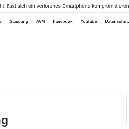
eute“-Tarife: Marketing-Trick oder echte Vorteile?
e
Samsung
AVM
Facebook
Youtube
Datenschut
ng