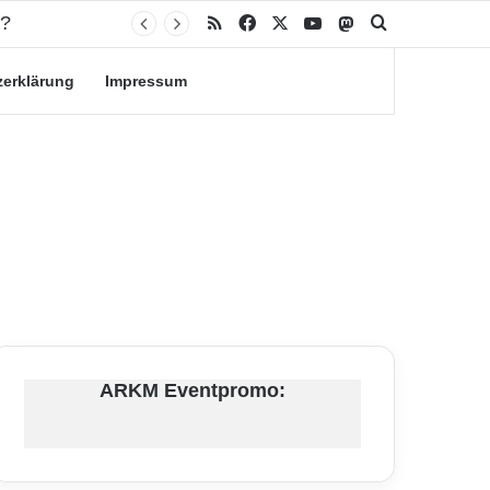
RSS
Facebook
X
YouTube
Mastodon
Suche nach
zerklärung
Impressum
ARKM Eventpromo: