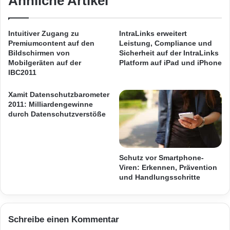
Ähnliche Artikel
Prospekte für alle deutschen Städte aufgelistet
t
t
– und pro Stadt bis zu 100 aktuelle Prospekte!
e
S
n
T
Intuitiver Zugang zu
IntraLinks erweitert
t
R
Premiumcontent auf den
Leistung, Compliance und
Ali Uluileri sagt: „Unser Angebot schafft
-
A
Bildschirmen von
Sicherheit auf der IntraLinks
F
T
Mobilgeräten auf der
Platform auf iPad und iPhone
Transparenz
und Vergleichbarkeit in einem
a
O
IBC2011
r
komplexen Markt. Das lieben die Leute. Mit
H
m
i
Xamit Datenschutzbarometer
unseren mobilen
Anwendungen
unterstreichen
e
2011: Milliardengewinne
D
durch Datenschutzverstöße
n
r
wir einmal mehr unsere technische
d
i
Marktführerschaft in diesem Bereich.“
e
v
n
e
Schutz vor Smartphone-
K
z
Orginal-Meldung:
Viren: Erkennen, Prävention
a
u
und Handlungsschritte
m
m
p
T
ARKM.marketing
f
e
a
s
Schreibe einen Kommentar
n
t