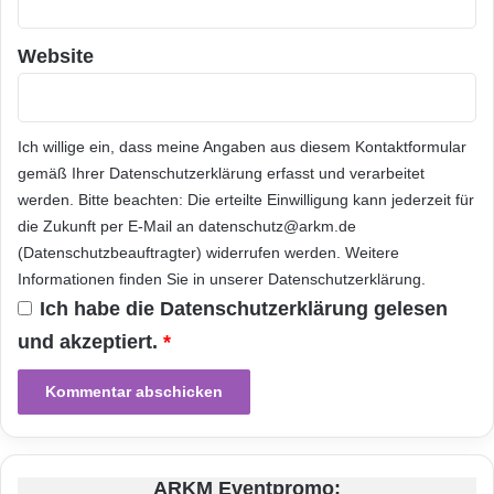
t
p
l
Website
a
t
t
e
Ich willige ein, dass meine Angaben aus diesem Kontaktformular
n
gemäß Ihrer
Datenschutzerklärung
erfasst und verarbeitet
werden. Bitte beachten: Die erteilte Einwilligung kann jederzeit für
die Zukunft per E-Mail an datenschutz@arkm.de
(Datenschutzbeauftragter) widerrufen werden. Weitere
Informationen finden Sie in unserer
Datenschutzerklärung
.
Ich habe die
Datenschutzerklärung
gelesen
und akzeptiert.
*
ARKM Eventpromo: