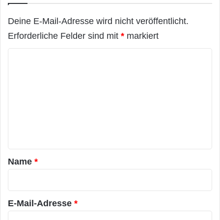
s
i
Deine E-Mail-Adresse wird nicht veröffentlicht.
e
Festnetz
Hardware
Erforderliche Felder sind mit
*
markiert
g
e
Informationstechnik
Internet
ITK
K
r
b
o
Telekommunikation
e
m
i
I
m
n
e
t
e
n
r
t
n
a
e
Name
*
t
r
-
*
F
e
E-Mail-Adresse
*
s