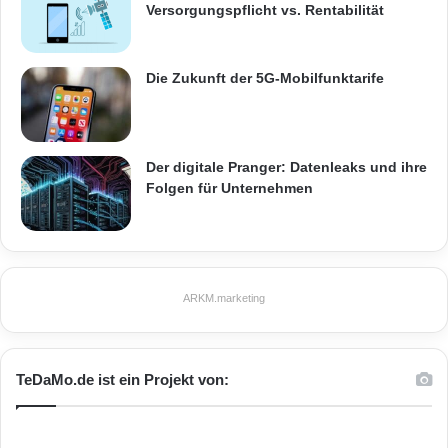
Versorgungspflicht vs. Rentabilität
i
getroffen werden können. So kann sowohl die
s
Kundenzufriedenheit
als auch der Umsatz
i
Die Zukunft der 5G-Mobilfunktarife
e
positiv beeinflusst werden. Weitere
r
Themenschwerpunkte auf dem Stand sind
u
n
SAP Hana / Cloudlösungen / Big Data / SAP
g
Der digitale Pranger: Datenleaks und ihre
CEI.
Folgen für Unternehmen
Quelle: PresseBox.
ARKM.marketing
ARKM.marketing
TeDaMo.de ist ein Projekt von:
arvato Systems Geschäftsprozesse