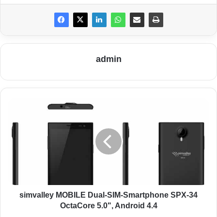
verschwinden beim Omni-Channel Commerce,
dem in den nächsten Jahren weiterhin eine
steigende Relevanz im Handel zugeschrieben
wird.
admin
s
i
m
v
a
l
l
e
y
M
simvalley MOBILE Dual-SIM-Smartphone SPX-34
O
OctaCore 5.0", Android 4.4
B