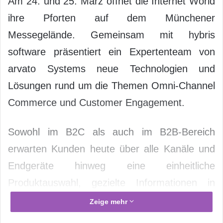
Am 24. und 25. März öffnet die Internet World
ihre Pforten auf dem Münchener
Messegelände. Gemeinsam mit hybris
software präsentiert ein Expertenteam von
arvato Systems neue Technologien und
Lösungen rund um die Themen Omni-Channel
Commerce und Customer Engagement.
Sowohl im B2C als auch im B2B-Bereich
erwarten Kunden heute über alle Kanäle und
Endgeräte hinweg eine einheitliche
Produktauswahl, gezielte Informationen in
Echtzeit sowie eine hohe Usability. Die
Zeige mehr
Grenzen zwischen mobil, online und stationär