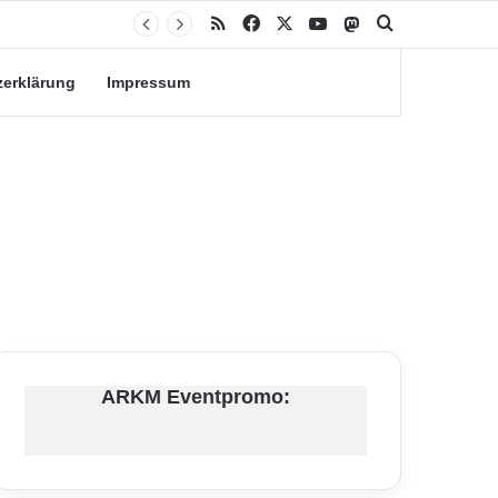
RSS
Facebook
X
YouTube
Mastodon
Suche nach
zerklärung
Impressum
ARKM Eventpromo: