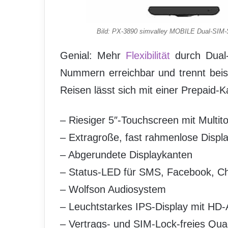
Bild: PX-3890 simvalley MOBILE Dual-SIM-S
Genial: Mehr
Flexibilität
durch Dual-
Nummern erreichbar und trennt beisp
Reisen lässt sich mit einer Prepaid-
– Riesiger 5″-Touchscreen mit Multit
– Extragroße, fast rahmenlose Displ
– Abgerundete Displaykanten
– Status-LED für SMS, Facebook, Ch
– Wolfson Audiosystem
– Leuchtstarkes IPS-Display mit HD-A
– Vertrags- und SIM-Lock-freies Q