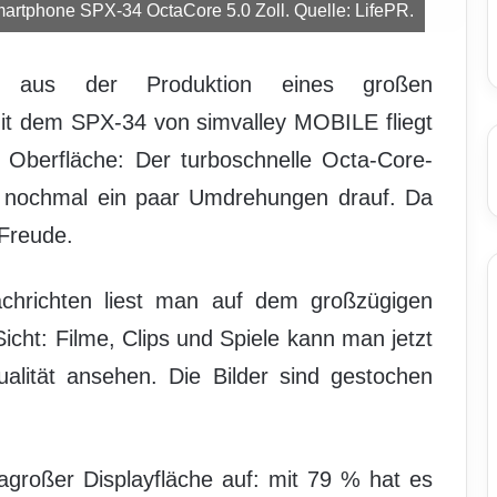
rtphone SPX-34 OctaCore 5.0 Zoll. Quelle: LifePR.
e aus der Produktion eines großen
 Mit dem SPX-34 von simvalley MOBILE fliegt
 Oberfläche: Der turboschnelle Octa-Core-
t nochmal ein paar Umdrehungen drauf. Da
Freude.
achrichten liest man auf dem großzügigen
Sicht: Filme, Clips und Spiele kann man jetzt
alität ansehen. Die Bilder sind gestochen
großer Displayfläche auf: mit 79 % hat es