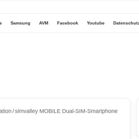
eute“-Tarife: Marketing-Trick oder echte Vorteile?
e
Samsung
AVM
Facebook
Youtube
Datenschut
ation
/
simvalley MOBILE Dual-SIM-Smartphone