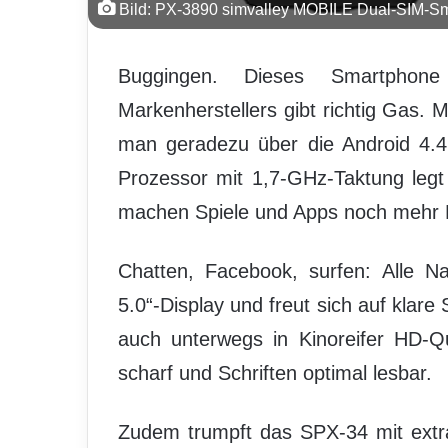
Bild: PX-3890 simvalley MOBILE Dual-SIM-Sma
Buggingen. Dieses Smartphon
Markenherstellers gibt richtig Gas.
man geradezu über die Android 4.4
Prozessor mit 1,7-GHz-Taktung leg
machen Spiele und Apps noch mehr 
Chatten, Facebook, surfen: Alle N
5.0“-Display und freut sich auf klare 
auch unterwegs in Kinoreifer HD-Qu
scharf und Schriften optimal lesbar.
Zudem trumpft das SPX-34 mit extra