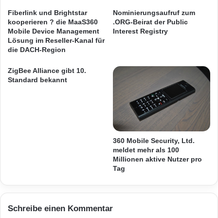
http://www.virtualtouristapp.de
o
N
Fiberlink und Brightstar
Nominierungsaufruf zum
n
J
kooperieren ? die MaaS360
.ORG-Beirat der Public
o
a
Orginal-Meldung:
Mobile Device Management
Interest Registry
p
p
Lösung im Reseller-Kanal für
e
a
die DACH-Region
n
ARKM.marketing
n
H
s
ZigBee Alliance gibt 10.
P
Standard bekannt
c
I
h
s
o
e
n
h
m
Festnetz
Hardware
r
e
360 Mobile Security, Ltd.
n
h
Informationstechnik
Internet
ITK
meldet mehr als 100
a
r
Millionen aktive Nutzer pro
c
a
Telekommunikation
Tag
h
l
g
s
e
2
f
0
Schreibe einen Kommentar
r
M