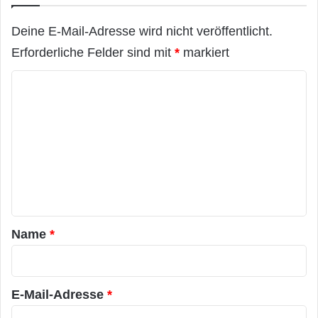
a
i
g
l
Deine E-Mail-Adresse wird nicht veröffentlicht.
t
l
Erforderliche Felder sind mit
*
markiert
i
o
K
n
e
o
n
m
M
a
m
l
e
h
n
e
r
t
u
a
n
Name
*
t
r
e
*
r
g
E-Mail-Adresse
*
e