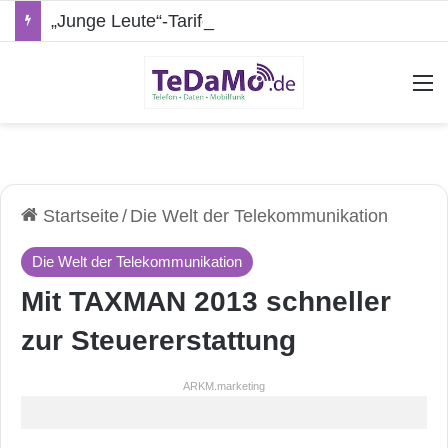
„Junge Leute“-Tarife: Marketing-Trick oder echte Vorteile?
A
Startseite
/
Die Welt der Telekommunikation
Die Welt der Telekommunikation
Mit TAXMAN 2013 schneller
zur Steuererstattung
ARKM.marketing