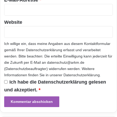
a
i
Kapitalanleger, im Ausland Beschäftigte,
s
g
s
t
Freiberufler und Gewerbetreibende. Für
e
m
Website
Rentner Pensionäre und – ganz neu! – für
i
i
n
t
Vermieter bietet Lexware spezielle Versionen
e
2
A
an.
5
Ich willige ein, dass meine Angaben aus diesem Kontaktformular
b
0
gemäß Ihrer
Datenschutzerklärung
erfasst und verarbeitet
t
.
TAXMAN 2013 für Rentner Pensionäre enthält
a
werden. Bitte beachten: Die erteilte Einwilligung kann jederzeit für
0
s
0
die Zukunft per E-Mail an datenschutz@arkm.de
die komplette
Funktionalität
von TAXMAN
t
0
(Datenschutzbeauftragter) widerrufen werden. Weitere
r
D
2013 plus einen umfassenden Spezial-
Informationen finden Sie in unserer
Datenschutzerklärung
.
a
o
Ich habe die
Datenschutzerklärung
gelesen
Ratgeber
: das Buch „Steuer 2013 für Rentner
t
l
e
und akzeptiert.
*
l
Pensionäre“ – inklusive Steuerlexikon und
v
a
o
vielen weiteren Informationen für die
r
n
a
Steuererklärung 2012 – immer entsprechend
5
u
0