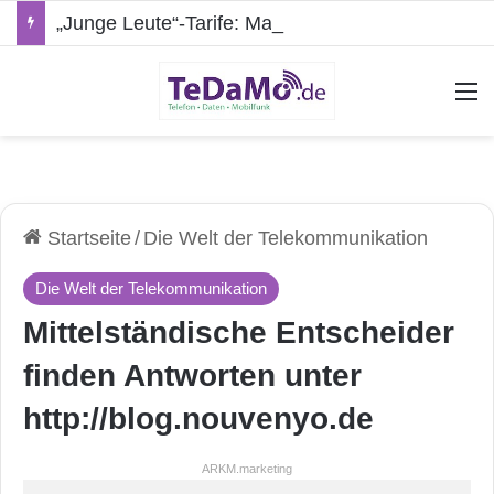
„Junge Leute“-Tarife: Marketing-Trick oder echte Vorteile?
A
Startseite
/
Die Welt der Telekommunikation
Die Welt der Telekommunikation
Mittelständische Entscheider
finden Antworten unter
http://blog.nouvenyo.de
ARKM.marketing