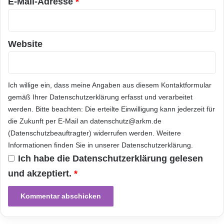
a
E-Mail-Adresse
*
Das ermöglicht volle Konzentration auf das
f
Kerngeschäft. Auf Augenhöhe mit dem
e
n
Mittelstand kennt Nouvenyo die spezifischen
Website
Anforderungen an
Geschäftsprozessmanagement und -
Ich willige ein, dass meine Angaben aus diesem Kontaktformular
organisation sowie
Softwareentwicklung
im
gemäß Ihrer
Datenschutzerklärung
erfasst und verarbeitet
Zuge einer ERP-Einführung. Mit Wolfgang
werden. Bitte beachten: Die erteilte Einwilligung kann jederzeit für
die Zukunft per E-Mail an datenschutz@arkm.de
Schmidt, dem Gründer der Itelligence AG, ist
(Datenschutzbeauftragter) widerrufen werden. Weitere
ein ausgewiesener SAP-Experte mit besten
Informationen finden Sie in unserer
Datenschutzerklärung
.
SAP-Kontakten Teil des Management-Teams.
Ich habe die
Datenschutzerklärung
gelesen
und akzeptiert.
*
Orginal-Meldung:
ARKM.marketing