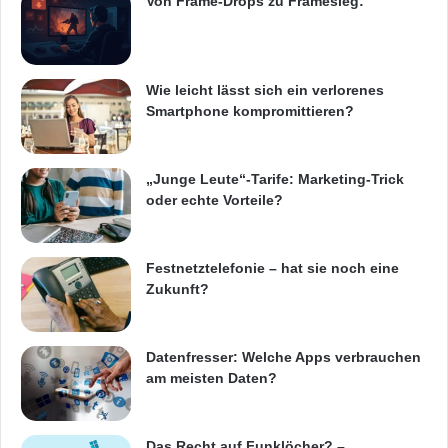
Von Frame-Drops zu Framesieg:
T
Quelle: PresseBox.
e
i
l
ARKM.marketing
Wie leicht lässt sich ein verlorenes
e
Smartphone kompromittieren?
n
b
e
i
„Junge Leute“-Tarife: Marketing-Trick
E
oder echte Vorteile?
Betriebssysteme Android
CeBIT
I
R
cobra Solution Partnern
I
Festnetztelefonie – hat sie noch eine
C
Zukunft?
CRM-Lösungen des Konstanzer
H
Softwareunternehmens cobra
Datenfresser: Welche Apps verbrauchen
CRMnetwork.de
am meisten Daten?
Geschäftsführer der Firma cobra
Das Recht auf Funklöcher? –