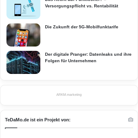
Jürgen Litz
Versorgungspflicht vs. Rentabilität
mobilen Lösungen aus dem Hause cobra
Die Zukunft der 5G-Mobilfunktarife
Windows
Der digitale Pranger: Datenleaks und ihre
Folgen für Unternehmen
ARKM.marketing
TeDaMo.de ist ein Projekt von: