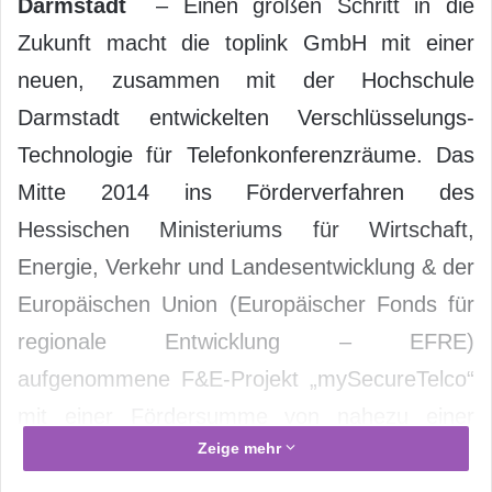
Darmstadt
– Einen großen Schritt in die
Zukunft macht die toplink GmbH mit einer
neuen, zusammen mit der Hochschule
Darmstadt entwickelten Verschlüsselungs-
Technologie für Telefonkonferenzräume. Das
Mitte 2014 ins Förderverfahren des
Hessischen Ministeriums für Wirtschaft,
Energie, Verkehr und Landesentwicklung & der
Europäischen Union (Europäischer Fonds für
regionale Entwicklung – EFRE)
aufgenommene F&E-Projekt „mySecureTelco“
mit einer Fördersumme von nahezu einer
Zeige mehr
halben Mio. Euro hat jetzt „alle erforderlichen
Tests durchlaufen und Marktreife erlangt“, wie