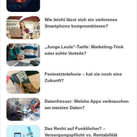
t
Wie leicht lässt sich ein verlorenes
Festnetz
Hardware
Smartphone kompromittieren?
Informationstechnik
Internet
ITK
„Junge Leute“-Tarife: Marketing-Trick
Telekommunikation
oder echte Vorteile?
Festnetztelefonie – hat sie noch eine
Zukunft?
Datenfresser: Welche Apps verbrauchen
am meisten Daten?
Das Recht auf Funklöcher? –
Versorgungspflicht vs. Rentabilität