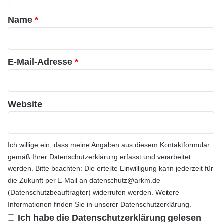
t
n
Netzwerk Hilfe leistet. Ein roter Alarm auf der
a
o
Name
*
Karte kennzeichnet ein dringenderes Ersuchen
v
r
a
um Hilfe, das vom nächsten verfügbaren
*
t
i
Erwachsenen im Netzwerk des Kindes
E-Mail-Adresse
*
o
nachgekommen werden muss.
n
e
n
Website
Für weitergehende Information besuchen Sie
b
e
bitte
http://www.nearparent.com
oder laden
i
Sie Nearparent kostenlos auf dem Android
m
Ich willige ein, dass meine Angaben aus diesem Kontaktformular
W
gemäß Ihrer
Datenschutzerklärung
erfasst und verarbeitet
Market oder im iPhone App Store herunter.
o
werden. Bitte beachten: Die erteilte Einwilligung kann jederzeit für
r
die Zukunft per E-Mail an datenschutz@arkm.de
l
Über Nearparent Ltd. Nearparent Ltd. ist ein
(Datenschutzbeauftragter) widerrufen werden. Weitere
d
finnischer Hersteller von Apps und wurde von
Informationen finden Sie in unserer
Datenschutzerklärung
.
R
e
Ich habe die
Datenschutzerklärung
gelesen
Entrepreneurs Antti Kosunen und Topi