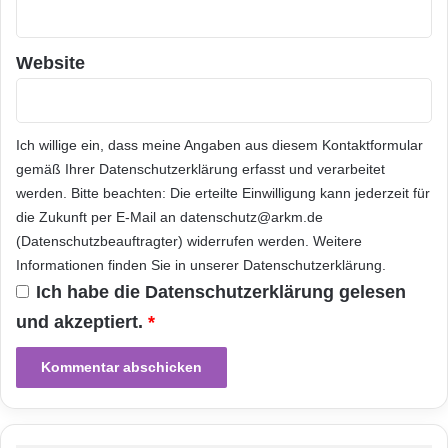
e
ermöglicht es Unternehmen, bis zu 50%
i
reduzierte
t
Website
e
i
Ladezeiten zu nutzen um sicherzustellen, dass
n
z
Ich willige ein, dass meine Angaben aus diesem Kontaktformular
ihre Kunden qualitativ hochwertige,
u
gemäß Ihrer
Datenschutzerklärung
erfasst und verarbeitet
b
werden. Bitte beachten: Die erteilte Einwilligung kann jederzeit für
ü
komplexe Rich-Media schnell auf ihren Web-
die Zukunft per E-Mail an datenschutz@arkm.de
ß
(Datenschutzbeauftragter) widerrufen werden. Weitere
Anwendungen und Websites auf
e
Informationen finden Sie in unserer
Datenschutzerklärung
.
n
verschiedenen
Ich habe die
Datenschutzerklärung
gelesen
und akzeptiert.
*
mobilen Geräten nutzen können.
– Netbiscuits Livebridge: eine neue
Softwareanwendung, die es den IT-