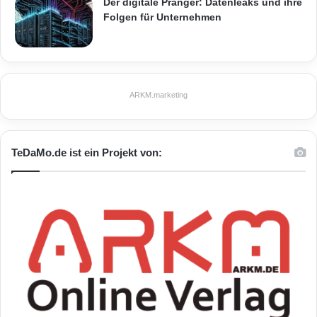
Der digitale Pranger: Datenleaks und ihre
Entwicklungsfunktionen und
Folgen für Unternehmen
Gerätefunktionsweisen in XML, HTML5,
JavaScript und CSS3, um Webdesign mit
ARKM.marketing
reichhaltigen neuen Funktionen, einschliesslich
Touch-
Funktionalität
,
TeDaMo.de ist ein Projekt von:
Rich-Media-Werbematrizen, Integration mit
sozialen Netzwerken, Multi-Touch-Maps und
Offline-Anwendungen, so dass die
Unternehmen die Erwartungen und den
Aufbau der