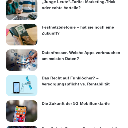
Device)-Mitarbeiteranforderungen
„Junge Leute“-Tarife: Marketing-Trick
oder echte Vorteile?
einzusetzen.
– Aktualisierte Integrated Development
Festnetztelefonie – hat sie noch eine
Zukunft?
Environment IDE-Plug-ins, die es den
Datenfresser: Welche Apps verbrauchen
Entwicklern ermöglichen, inhaltsreiche Web-
am meisten Daten?
Interfaces für mehrere Plattformen in
Das Recht auf Funklöcher? –
kürzerer Zeit aufzubauen, indem sie die ihnen
Versorgungspflicht vs. Rentabilität
am geläufigste Entwicklungsumgebung
Die Zukunft der 5G-Mobilfunktarife
nutzen.
– Neue adaptive und vorprogrammierte