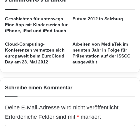
ä
m
Die Federal Grid Company hat im Vorfeld des
t
a
k
r
Asia-Pacific Economic Cooperation (APEC)
Geschichten für unterwegs
Futura 2012 in Salzburg
o
c
Eine App mit Kinderserien für
Gipfels, der im September 2012 in
m
a
iPhone, iPad und iPod touch
m
t
Wladiwostok stattfand, eine Reihe großer
e
i
Cloud-Computing-
Arbeiten von MediaTek im
n
o
Infrastrukturprojekte umgesetzt. Für PSI
Konferenzen vernetzen sich
neunten Jahr in Folge für
(
n
europaweit beim EuroCloud
Präsentation auf der ISSCC
bedeutet die Lieferung des Leitsystems für die
Day am 23. Mai 2012
ausgewählt
B
S
I
F
Region Primorje einen strategisch
L
P
bedeutenden Schritt zur Festigung der
D
Schreibe einen Kommentar
)
Marktposition in der Russischen
Energiewirtschaft
.
Deine E-Mail-Adresse wird nicht veröffentlicht.
Erforderliche Felder sind mit
*
markiert
Die PSI AG entwickelt und integriert auf der
K
Basis eigener Softwareprodukte komplette
o