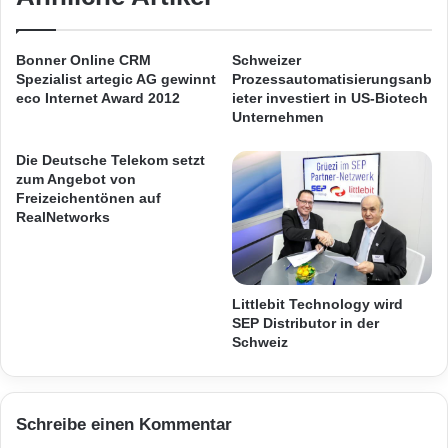
e
Sicherheitsproblemen zu schützen, die durch
i
n
ihre Webbrowser entstehen. Gleichzeitig
Bonner Online CRM
Schweizer
e
Spezialist artegic AG gewinnt
Prozessautomatisierungsanb
erhalten die Administratoren einen klaren
e
eco Internet Award 2012
ieter investiert in US-Biotech
i
Unternehmen
Überblick über die Browser-Sicherheit im
g
e
gesamten Unternehmen.
Die Deutsche Telekom setzt
n
zum Angebot von
Freizeichentönen auf
e
RealNetworks
Die Qualys BrowserCheck Business Edition: –
H
e
i
Bietet den Administratoren eine einheitliche
m
Littlebit Technology wird
a
URL für die
SEP Distributor in der
t
Schweiz
i
m
Benutzer in ihrem Unternehmen –
I
n
Schreibe einen Kommentar
Versetzt die Benutzer in die Lage, ihre
t