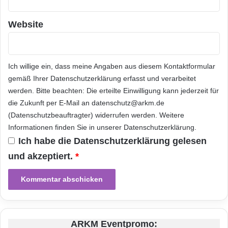
Um weitere Informationen zu erhalten oder
den KOSTENLOSEN Dienst herunterzuladen,
Website
besuchen Sie bitte
http://www/qualys.com/browser
.
Ich willige ein, dass meine Angaben aus diesem Kontaktformular
gemäß Ihrer
Datenschutzerklärung
erfasst und verarbeitet
Orginal-Meldung:
werden. Bitte beachten: Die erteilte Einwilligung kann jederzeit für
die Zukunft per E-Mail an datenschutz@arkm.de
ARKM.marketing
(Datenschutzbeauftragter) widerrufen werden. Weitere
Informationen finden Sie in unserer
Datenschutzerklärung
.
Ich habe die
Datenschutzerklärung
gelesen
und akzeptiert.
*
Festnetz
Hardware
Informationstechnik
Internet
ITK
Telekommunikation
ARKM Eventpromo: