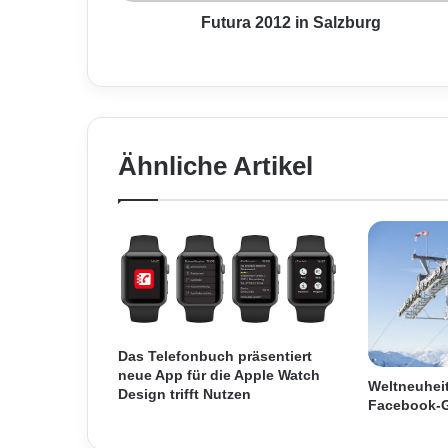
1
2
Futura 2012 in Salzburg
i
n
S
a
l
z
Ähnliche Artikel
b
u
r
g
Das Telefonbuch präsentiert
neue App für die Apple Watch
Weltneuheit:
Design trifft Nutzen
Facebook-