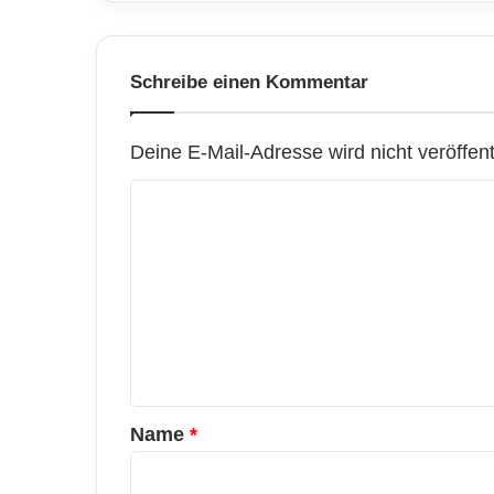
Schreibe einen Kommentar
Deine E-Mail-Adresse wird nicht veröffentl
K
o
m
m
e
n
t
a
Name
*
r