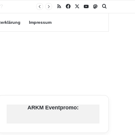
RSS
Facebook
X
YouTube
Mastodon
Suche nach
zerklärung
Impressum
ARKM Eventpromo: