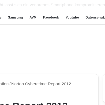
eute“-Tarife: Marketing-Trick oder echte Vorteile?
e
Samsung
AVM
Facebook
Youtube
Datenschut
ation
/
Norton Cybercrime Report 2012