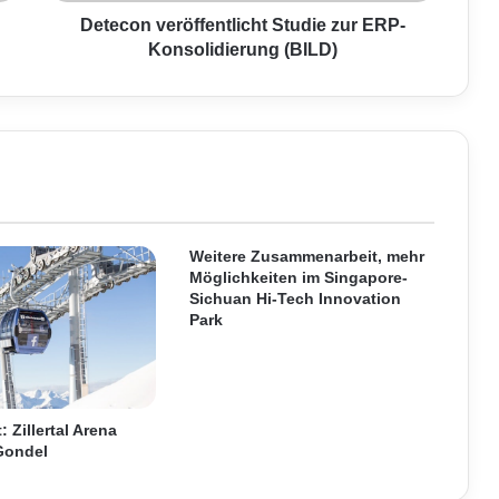
e
r
Detecon veröffentlicht Studie zur ERP-
ö
Konsolidierung (BILD)
f
f
e
n
t
l
i
c
h
Weitere Zusammenarbeit, mehr
Möglichkeiten im Singapore-
t
Sichuan Hi-Tech Innovation
S
Park
t
u
d
i
e
 Zillertal Arena
z
Gondel
u
r