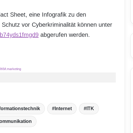
act Sheet, eine Infografik zu den
 Schutz vor Cyberkriminalität können unter
xb74yds1fmgd9
abgerufen werden.
RKM.marketing
formationstechnik
Internet
ITK
kommunikation