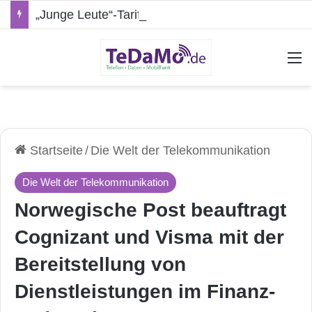
„Junge Leute“-Tarife: Marketing-Trick oder echte Vorteile?
A
Startseite
/
Die Welt der Telekommunikation
Die Welt der Telekommunikation
Norwegische Post beauftragt
Cognizant und Visma mit der
Bereitstellung von
Dienstleistungen im Finanz-