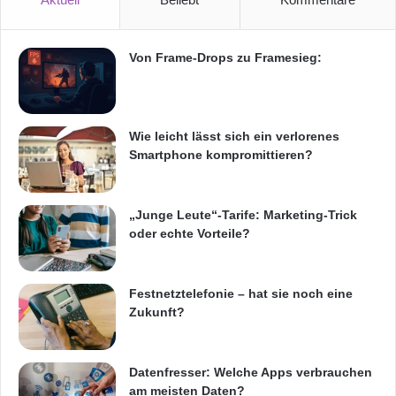
einem starken Fokus auf Innovation helfen wir
Posten Norge, seine Führungsposition weiter
Von Frame-Drops zu Framesieg:
auszubauen und zukünftige
Herausforderungen im Markt zu meistern. Wir
Wie leicht lässt sich ein verlorenes
sind bestrebt, das Nutzenversprechen
Smartphone kompromittieren?
umzusetzen, sodass diese langfristige
Beziehung von Erfolg gekrönt ist.“
„Junge Leute“-Tarife: Marketing-Trick
oder echte Vorteile?
Informationen zur Norwegischen Post
Festnetztelefonie – hat sie noch eine
Posten Norge ist ein norwegischer Post- und
Zukunft?
Logistikkonzern. Er übernimmt die Entwicklung
und Lieferung vollständiger Lösungen in den
Datenfresser: Welche Apps verbrauchen
am meisten Daten?