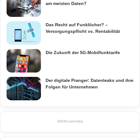
am meisten Daten?
Das Recht auf Funklöcher? –
Versorgungspflicht vs. Rentabilität
Quellenangabe: „obs/Panasonic Deutschland“
Die Zukunft der 5G-Mobilfunktarife
* nicht HC-V180
Die 4K Camcorder HC-VXF999 und HX-VX989
Der digitale Pranger: Datenleaks und ihre
Folgen für Unternehmen
sind ab März 2016 erhältlich. Die
unverbindliche Preisempfehlung beträgt 999
Euro für den HC-VXF999 und 799 Euro für
den HC-VX989. Die Full HD-Camcorder führt
ARKM.marketing
Panasonic bereits im Februar 2016 ein. Der