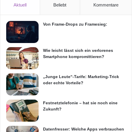
t
Aktuell
Beliebt
Kommentare
gehören der HC-W580, HC-V380 und HC-
"
n
V180 mit 50x optischem Weitwinkel-Zoom
e
Von Frame-Drops zu Framesieg:
(28mm), 5-Achsen Hybrid OIS, WiFi* und
u
n
Wireless Multi Camera-Konzept*. Der HC-
v
o
W580 filmt über eine drehbare Zweitkamera
Wie leicht lässt sich ein verlorenes
n
am Touch-LCD sogar simultan in
Smartphone kompromittieren?
z
e
unterschiedliche Richtungen.
h
n
„Junge Leute“-Tarife: Marketing-Trick
A
oder echte Vorteile?
u
t
o
Festnetztelefonie – hat sie noch eine
s
Zukunft?
Datenfresser: Welche Apps verbrauchen