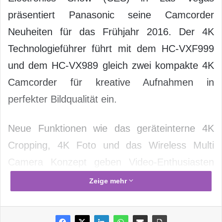
präsentiert Panasonic seine Camcorder
Neuheiten für das Frühjahr 2016. Der 4K
Technologieführer führt mit dem HC-VXF999
und dem HC-VX989 gleich zwei kompakte 4K
Camcorder für kreative Aufnahmen in
perfekter Bildqualität ein.
Neue Funktionen wie das geräteinterne 4K
Cropping, 4K Foto und das Wireless Multi
Camera Konzept geben Video-Enthusiasten
noch mehr Möglichkeiten, ihre Ideen
Zeige mehr
umzusetzen. Der HC-VXF999 bringt zusätzlich
spannende Kino-Effekte und einen kipp- und