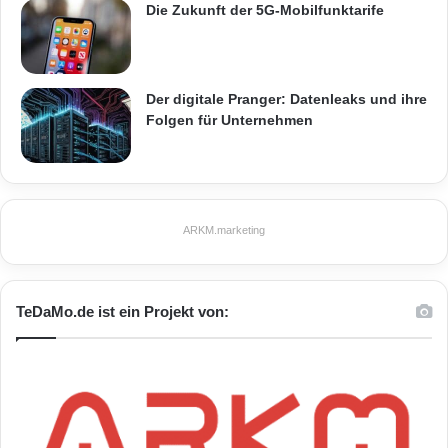
Klau“ lesen Sie in der aktuellen Ausgabe
Die Zukunft der 5G-Mobilfunktarife
1/2016 von AUTO BILD, die am 8. Januar
2016 erscheint. AUTO BILD im Internet:
Der digitale Pranger: Datenleaks und ihre
www.autobild.de
Folgen für Unternehmen
Quelle: ots
ARKM.marketing
ARKM.marketing
TeDaMo.de ist ein Projekt von:
AUTO BILD
Hamburg
Keyless Go
Keyless-Klau
Sicherheitsrisiko