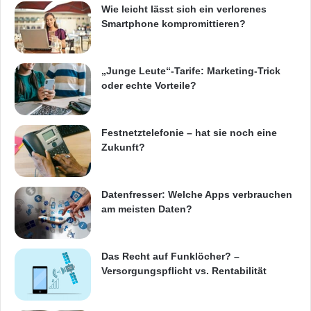
BILD hakte bei den Herstellern nach – mit
Wie leicht lässt sich ein verlorenes
bedenklichem Ergebnis: Die Autoindustrie wird
Smartphone kompromittieren?
diese
Sicherheitslücke
in naher Zukunft nicht
schließen.
„Junge Leute“-Tarife: Marketing-Trick
oder echte Vorteile?
„Allerdings lässt sich das Diebstahl-Risiko mit
Festnetztelefonie – hat sie noch eine
ein paar Tricks minimieren“, so Maintz. „Legt
Zukunft?
man den Autoschlüssel in eine Keksdose aus
Metall, in den Kühlschrank oder umwickelt
Datenfresser: Welche Apps verbrauchen
man ihn mit Alufolie, kann das Signal nicht
am meisten Daten?
abgefangen werden. Am besten aber ist es,
Keyless Go zurzeit gar nicht erst zu bestellen.“
Das Recht auf Funklöcher? –
Versorgungspflicht vs. Rentabilität
Die vollständige Reportage zum „Keyless-