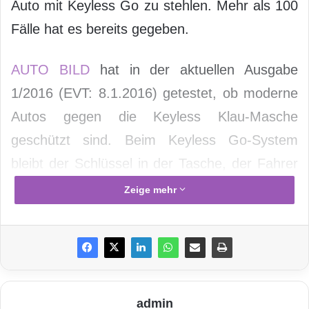
Auto mit Keyless Go zu stehlen. Mehr als 100
Fälle hat es bereits gegeben.
AUTO BILD
hat in der aktuellen Ausgabe
1/2016 (EVT: 8.1.2016) getestet, ob moderne
Autos gegen die Keyless Klau-Masche
geschützt sind. Beim Keyless Go-System
bleibt der Schlüssel in der Tasche, der Fahrer
muss beim Öffnen und Starten weder einen
Zeige mehr
Knopf drücken noch den Zündschlüssel
umdrehen.
admin