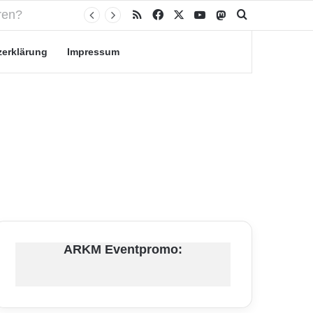
RSS
Facebook
X
YouTube
Mastodon
Suche nach
zerklärung
Impressum
ARKM Eventpromo: