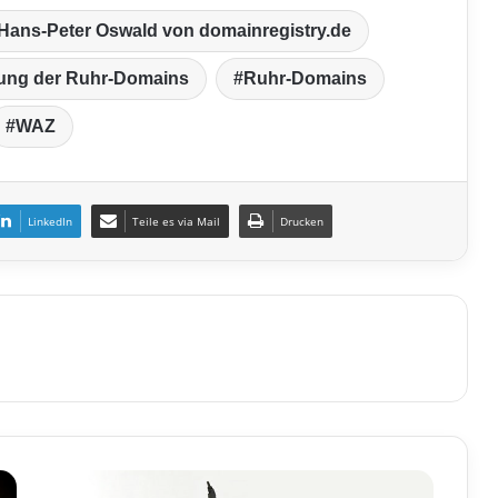
Hans-Peter Oswald von domainregistry.de
rung der Ruhr-Domains
Ruhr-Domains
WAZ
LinkedIn
Teile es via Mail
Drucken
L