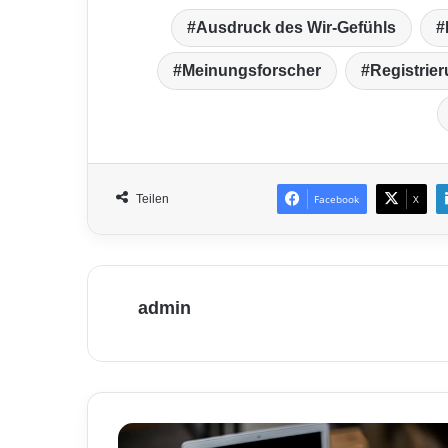
Ausdruck des Wir-Gefühls
Meinungsforscher
Registrie
Teilen
Facebook
X
admin
P