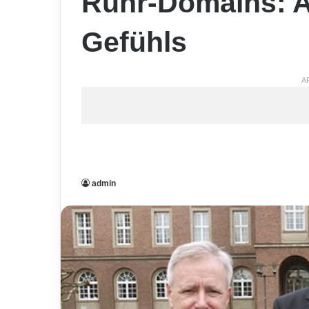
Ruhr-Domains: A
Gefühls
A
admin