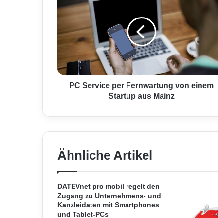
C
S
e
r
v
i
c
e
p
PC Service per Fernwartung von einem
e
Startup aus Mainz
r
F
e
r
n
Ähnliche Artikel
w
a
r
t
DATEVnet pro mobil regelt den
Zugang zu Unternehmens- und
u
Kanzleidaten mit Smartphones
n
und Tablet-PCs
g