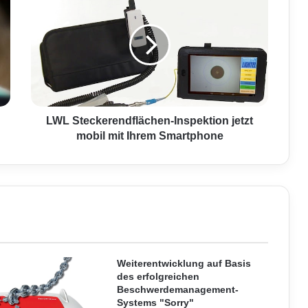
W
L
S
t
e
c
k
e
r
LWL Steckerendflächen-Inspektion jetzt
e
mobil mit Ihrem Smartphone
n
d
f
l
ä
c
h
e
n
Weiterentwicklung auf Basis
des erfolgreichen
-
Beschwerdemanagement-
I
Systems "Sorry"
n