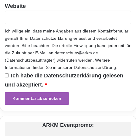
Datenmigration sowie die Datenkonsolidierung.
a
Website
u
Sie bieten zudem Support für die
f
F
Datensynchronisierung , z. B. im Umfeld von
a
CRM Anwendungen, eBusiness, Direkt- und
Ich willige ein, dass meine Angaben aus diesem Kontaktformular
h
gemäß Ihrer
Datenschutzerklärung
erfasst und verarbeitet
r
Databasemarketing, CDI/MDM Anwendungen,
werden. Bitte beachten: Die erteilte Einwilligung kann jederzeit für
e
Data Warehousing und Business Intelligence.
r
die Zukunft per E-Mail an datenschutz@arkm.de
-
(Datenschutzbeauftragter) widerrufen werden. Weitere
Uniserv steht mit mehreren tausend
U
Informationen finden Sie in unserer
Datenschutzerklärung
.
n
Installationen weltweit im Dienst der
Ich habe die
Datenschutzerklärung
gelesen
t
Erwartungen im Hinblick auf eine umfassende
e
und akzeptiert.
*
r
Lösung für alle Geschäftsdaten entlang des
s
gesamten Datenlebenszyklus. Uniserv
t
ü
beschäftigt am Stammsitz in Pforzheim sowie
t
z
in der Niederlassung in Paris, Frankreich über
ARKM Eventpromo:
u
110 Mitarbeiter und zählt
n