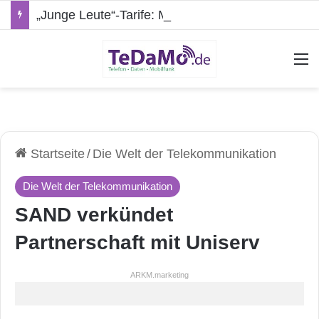
„Junge Leute“-Tarife: Marketing-Trick oder echte Vorteile?
A
Startseite
/
Die Welt der Telekommunikation
Die Welt der Telekommunikation
SAND verkündet
Partnerschaft mit Uniserv
ARKM.marketing