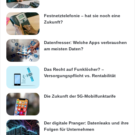
Festnetztelefonie – hat sie noch eine
Festnetz
Hardware
Zukunft?
Informationstechnik
Internet
ITK
Datenfresser: Welche Apps verbrauchen
Telekommunikation
am meisten Daten?
Das Recht auf Funklöcher? –
Versorgungspflicht vs. Rentabilität
Die Zukunft der 5G-Mobilfunktarife
Der digitale Pranger: Datenleaks und ihre
Folgen für Unternehmen