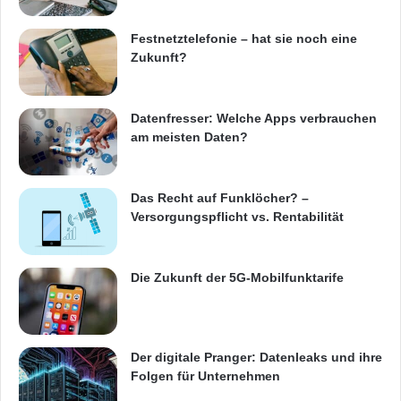
Schranke schließt zuverlässig, aber nicht zu
Festnetztelefonie – hat sie noch eine
Zukunft?
früh
Datenfresser: Welche Apps verbrauchen
Der wichtigste „Space“-Anteil an der
am meisten Daten?
kosteneffizienten Lösung zur Verbesserung
der Bahnübergangssicherheit: kontinuierliche
Das Recht auf Funklöcher? –
Zugpositionsbestimmung durch GNSS. Das
Versorgungspflicht vs. Rentabilität
vom SafeRail-Team entwickelte Verfahren
erlaubt es, die Position und
Geschwindigkeit
Die Zukunft der 5G-Mobilfunktarife
von Schienenfahrzeugen genauer zu
bestimmen und so Signale und Schranken am
Der digitale Pranger: Datenleaks und ihre
Bahnübergang bedarfsgerecht auszulösen.
Folgen für Unternehmen
Insbesondere Bahnübergänge nach