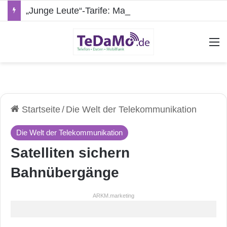
„Junge Leute“-Tarife: Marketing-Trick oder echte Vorteile?
A
Startseite
/
Die Welt der Telekommunikation
Die Welt der Telekommunikation
Satelliten sichern
Bahnübergänge
ARKM.marketing