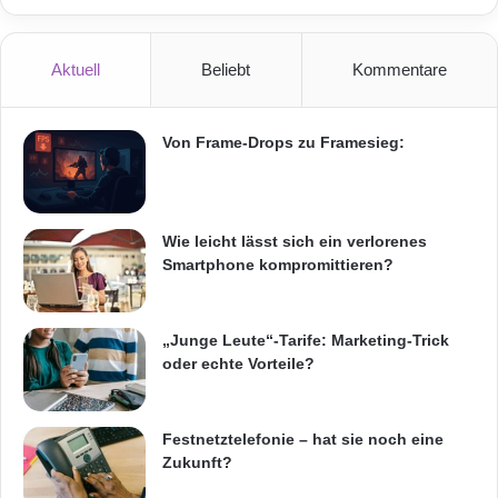
ihre Arbeitszeiten künftig genau
dokumentieren. Bei „verstetigtem Lohn“ sind
Aktuell
Beliebt
Kommentare
Arbeitszeitkonten zu führen. Bürokratischer
Aufwand entsteht ebenso für Arbeitgeber, die
Von Frame-Drops zu Framesieg:
ihre Arbeitnehmer über dem Mindestlohn
vergüten.
Wie leicht lässt sich ein verlorenes
Smartphone kompromittieren?
Automatisierte Arbeitszeiterfassung über
mobile Endgeräte
„Junge Leute“-Tarife: Marketing-Trick
oder echte Vorteile?
„Eigentlich dient die virtic Zeitwirtschaft der
automatisierten Abrechnung der Löhne und
Festnetztelefonie – hat sie noch eine
Reisen von Außendienstmitarbeitern per
Zukunft?
Handy und Smartphone. Aber natürlich werden