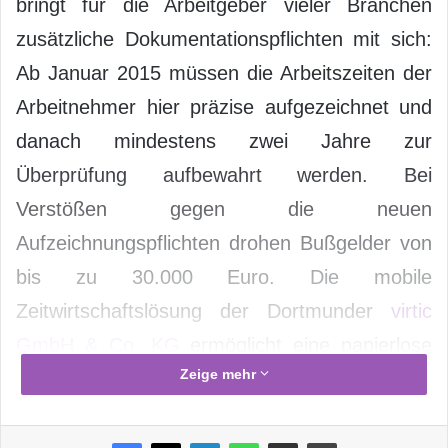
bringt für die Arbeitgeber vieler Branchen
zusätzliche Dokumentationspflichten mit sich:
Ab Januar 2015 müssen die Arbeitszeiten der
Arbeitnehmer hier präzise aufgezeichnet und
danach mindestens zwei Jahre zur
Überprüfung aufbewahrt werden. Bei
Verstößen gegen die neuen
Aufzeichnungspflichten drohen Bußgelder von
bis zu 30.000 Euro. Die mobile
Zeitwirtschaftslösung der Dortmunder
virtic
GmbH & Co. KG
ermöglicht eine papierlose
Zeige mehr
Erfassung sowie fristgerechte Speicherung der
relevanten Daten über Buchungen mit dem
Diensthandy.