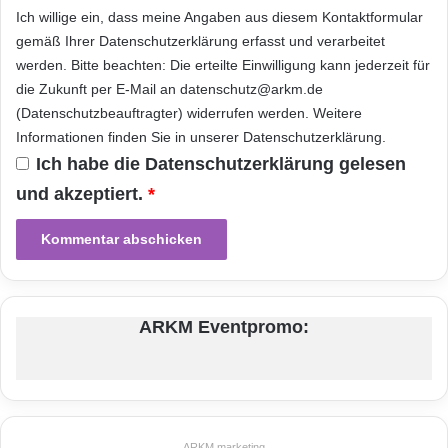
Anrufbeantworter), das Adressbuch speichert
d
Ich willige ein, dass meine Angaben aus diesem Kontaktformular
e
bis zu 200 Einträge mit je drei verschiedenen
gemäß Ihrer
Datenschutzerklärung
erfasst und verarbeitet
n
werden. Bitte beachten: Die erteilte Einwilligung kann jederzeit für
–
Nummern und zudem ist das Dune auch als
a
die Zukunft per E-Mail an datenschutz@arkm.de
Babyphone nutzbar. Mit der Kombination von
u
(Datenschutzbeauftragter) widerrufen werden. Weitere
c
moderner, komfortabler Technik und
Informationen finden Sie in unserer
Datenschutzerklärung
.
h
Ich habe die
Datenschutzerklärung
gelesen
natürlicher Eleganz setzt Gigaset Akzente im
v
o
und akzeptiert.
*
Angebot kabelloser Telefone.
n
u
n
Das Gigaset Dune ist ab sofort für einen Preis
t
e
von 69,99 Euro (unverbindliche
r
ARKM Eventpromo:
Preisempfehlung) im Handel erhältlich. Die
w
e
Variante mit integriertem Anrufbeantworter gibt
g
es für 79,99 Euro (unverbindliche
s
Preisempfehlung) zu kaufen.
ARKM.marketing