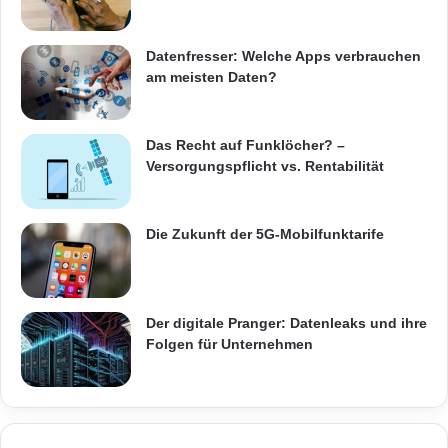
Wertpapierbörse unter dem Symbol GGS
Datenfresser: Welche Apps verbrauchen
(ISIN: DE0005156004) gehandelt.
am meisten Daten?
ARKM.marketing
Das Recht auf Funklöcher? –
Versorgungspflicht vs. Rentabilität
Die Zukunft der 5G-Mobilfunktarife
Anrufbeantworter
Babyphone
Design-Telefon
Gigaset Dune
Der digitale Pranger: Datenleaks und ihre
Folgen für Unternehmen