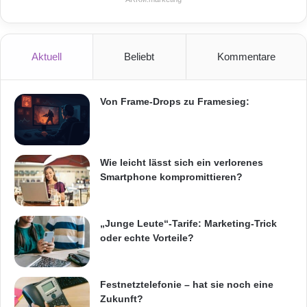
Die Gigaset AG, München, ist ein
international
agierendes Unternehmen im Bereich der
Aktuell
Beliebt
Kommentare
Kommunikationstechnologie
. Die Gesellschaft
ist Europas Marktführer bei DECT-Telefonen.
Von Frame-Drops zu Framesieg:
Weltweit rangiert der Premiumanbieter mit
etwa 1.400 Mitarbeitern und einer
Wie leicht lässt sich ein verlorenes
Marktpräsenz in etwa 70 Ländern an zweiter
Smartphone kompromittieren?
Stelle.
„Junge Leute“-Tarife: Marketing-Trick
Die Gigaset AG ist im Prime Standard der
oder echte Vorteile?
Deutschen Börse notiert und unterliegt damit
den höchsten Transparenzanforderungen. Die
Festnetztelefonie – hat sie noch eine
Zukunft?
Aktien werden an der Frankfurter