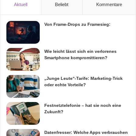
m
zusammengeführt und die Vorteile dieser
Aktuell
Beliebt
Kommentare
e
Abwandlung der Programmiermethode
r
z
erläutert. Den Abschluss der
Von Frame-Drops zu Framesieg:
Veranstaltungsreihe bildet am 19. November
2015 der Vortrag von Markus Schwabeneder
Wie leicht lässt sich ein verlorenes
zum Thema Continuous Integration, der
Smartphone kompromittieren?
bereichsübergreifenden Informationsplattform
für alle im IT-Projekt Beteiligten.
„Junge Leute“-Tarife: Marketing-Trick
oder echte Vorteile?
„Wir freuen uns sehr über das große Interesse
an unserer Veranstaltungsreihe – mittlerweile
Festnetztelefonie – hat sie noch eine
befinden wir uns schon im sechsten Jahr –
Zukunft?
und sind stolz, auch 2015 unseren Kunden
wieder spannende Vorträge anzubieten. Die
Datenfresser: Welche Apps verbrauchen