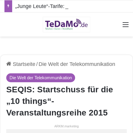
„Junge Leute“-Tarife: Marketing-Trick oder echte Vorteile?
A
Startseite
/
Die Welt der Telekommunikation
Die Welt der Telekommunikation
SEQIS: Startschuss für die
„10 things“-
Veranstaltungsreihe 2015
ARKM.marketing