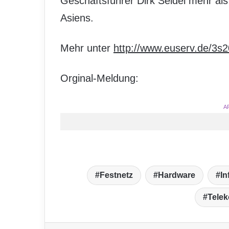
Geschäftsführer Dirk Seidel mehr al
Asiens.
Mehr unter
http://www.euserv.de/3s2
Orginal-Meldung:
A
Festnetz
Hardware
In
Tele