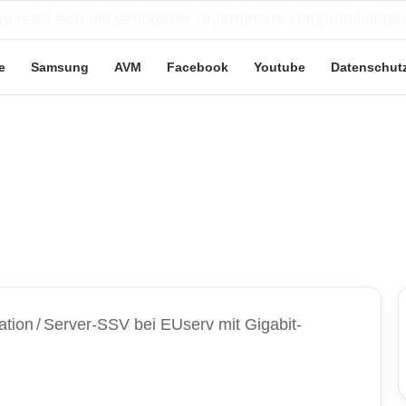
eute“-Tarife: Marketing-Trick oder echte Vorteile?
e
Samsung
AVM
Facebook
Youtube
Datenschut
ation
/
Server-SSV bei EUserv mit Gigabit-