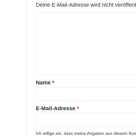
n
Deine E-Mail-Adresse wird nicht veröffentl
l
i
K
n
o
e
m
-
S
m
p
e
i
e
n
l
t
e
u
a
Name
*
n
r
d
*
A
p
E-Mail-Adresse
*
p
l
i
k
Ich willige ein, dass meine Angaben aus diesem Ko