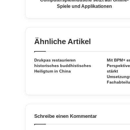
i
Spiele und Applikationen
e
l
i
n
d
Ähnliche Artikel
u
s
t
r
Drukpas restaurieren
Mit BPM+ er
historisches buddhistisches
Perspektiv
i
Heiligtum in China
stärkt
e
Umsetzungs
s
Fachabteil
e
t
z
t
a
u
Schreibe einen Kommentar
f
O