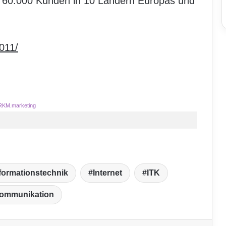
s 60.000 Kunden in 10 Ländern Europas und
011/
RKM.marketing
formationstechnik
Internet
ITK
kommunikation