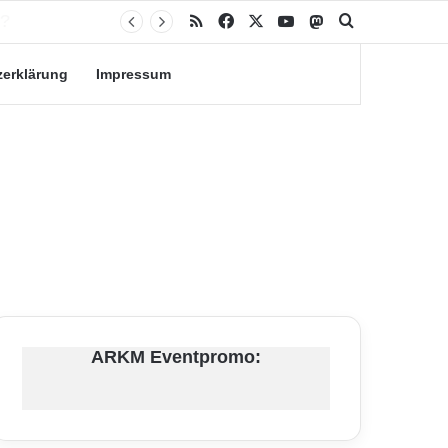
RSS
Facebook
X
YouTube
Mastodon
Suche nach
zerklärung
Impressum
ARKM Eventpromo: