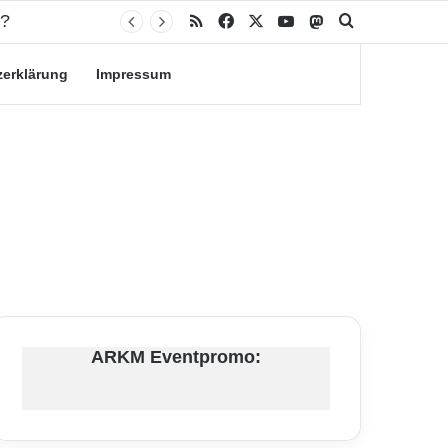
n?
RSS
Facebook
X
YouTube
Mastodon
Suche nach
zerklärung
Impressum
ARKM Eventpromo: