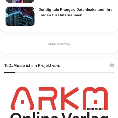
Wort „Büro“. Damit wird auf allen
Der digitale Pranger: Datenleaks und ihre
Kommunikationskanälen sichtbar, was
Folgen für Unternehmen
erfolgreiches Unternehmertum ausmacht: sich
auf das Wesentliche zu konzentrieren – denn
TA macht den Rest.
ARKM.marketing
Orginal-Meldung:
TeDaMo.de ist ein Projekt von:
ARKM.marketing
Festnetz
Hardware
Informationstechnik
Internet
ITK