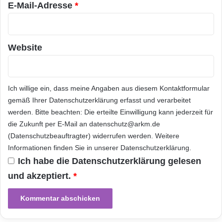
E-Mail-Adresse
*
Nürnberg gegründet, die auch bald Motorräder
und Schreibmaschinen herstellte. Nachdem
1957 der legendäre Max Grundig die beiden
Website
Firmen Triumph und Adler zusammenführte
und ausschließlich auf Büromaschinen
Ich willige ein, dass meine Angaben aus diesem Kontaktformular
ausrichtete, legt er den Grundstein für den
gemäß Ihrer
Datenschutzerklärung
erfasst und verarbeitet
Global Player der Bürokommunikation mit dem
werden. Bitte beachten: Die erteilte Einwilligung kann jederzeit für
die Zukunft per E-Mail an datenschutz@arkm.de
Schwerpunkt
auf Schreibmaschinen. Das
(Datenschutzbeauftragter) widerrufen werden. Weitere
Modell „Gabriele“ galt schon damals als
Informationen finden Sie in unserer
Datenschutzerklärung
.
Synonym für Effizienz im Büro. Millionen mal
Ich habe die
Datenschutzerklärung
gelesen
und akzeptiert.
*
verkauft, schrieb auch Johannes Mario
Simmel seine Bestseller auf einer „Gabriele“.
Und auch Jack Nicholson verfiel in der