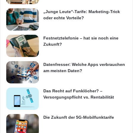
„Junge Leute“-Tarife: Marketing-Trick
Rechtzeitig zum Jubiläum wird genau diese
oder echte Vorteile?
Kernbotschaft jetzt auf Schritt und Tritt
sichtbar. „Simplify your Büro“ heißt es deshalb
Festnetztelefonie – hat sie noch eine
Zukunft?
ab sofort nicht nur in herausragenden
Magazinen, sondern auch in Fernsehspots, im
Datenfresser: Welche Apps verbrauchen
Web und sogar im Bord-TV zahlreicher
am meisten Daten?
Inlandsflüge. Dieser im besten Sinne „merk-
würdige“ Claim nimmt den Megatrend zur
Das Recht auf Funklöcher? –
Vereinfachung auf, den es seit einigen Jahren
Versorgungspflicht vs. Rentabilität
in Europa gibt: den Trend zum „simplify“. Der
Claim ergänzt diesen Sprachtrend mit dem
Die Zukunft der 5G-Mobilfunktarife
täglich gelebten und erlebbaren deutschen