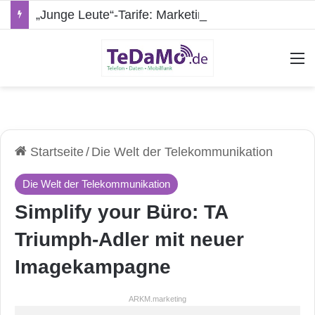
„Junge Leute“-Tarife: Marketing-Trick oder echte Vorteile?
A
Startseite
/
Die Welt der Telekommunikation
Die Welt der Telekommunikation
Simplify your Büro: TA
Triumph-Adler mit neuer
Imagekampagne
ARKM.marketing