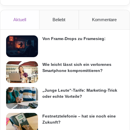
"Power Bank"
E.ON
Aktuell
Beliebt
Kommentare
E.ON Energie-Studie
Energieversorgers
Funktionsvielfalt
Smartphones
Von Frame-Drops zu Framesieg:
Stromrechnung
Wie leicht lässt sich ein verlorenes
Smartphone kompromittieren?
„Junge Leute“-Tarife: Marketing-Trick
oder echte Vorteile?
Festnetztelefonie – hat sie noch eine
Zukunft?