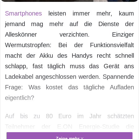
Smartphones
leisten immer mehr, kaum
jemand mag mehr auf die Dienste der
Alleskönner verzichten. Einziger
Wermutstropfen: Bei der Funktionsvielfalt
macht der Akku des Handys recht schnell
schlapp, fast täglich muss das Gerät ans
Ladekabel angeschlossen werden. Spannende
Frage: Was kostet das tägliche Aufladen
eigentlich?
Auf bis zu 80 Euro im Jahr schätzten
Teilnehmer der E.ON Energie-Studie die
Stromkosten – und lagen damit gründlich
Zeige mehr