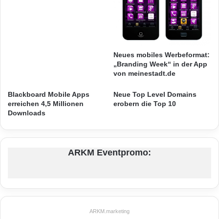
D
mobilen Stromspeichern, die sich über USB
E
-
am
Computer
oder an der Steckdose aufladen
C
lassen, kann die Laufzeit des Handys
h
e
Neues mobiles Werbeformat:
verdoppelt werden. Unter www.eon.de und in
„Branding Week“ in der App
f
von meinestadt.de
den Energierechnungen des
Energieversorgers gibt es mehr Tipps zum
Blackboard Mobile Apps
Neue Top Level Domains
erreichen 4,5 Millionen
erobern die Top 10
sinnvollen Umgang mit Energie.
Downloads
Quelle: rgz
ARKM Eventpromo:
ARKM.marketing
ARKM.marketing