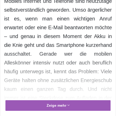
Mobiles Internet und Telefonie sind heutzutage
selbstverständlich geworden. Umso ärgerlicher
ist es, wenn man einen wichtigen Anruf
erwartet oder eine E-Mail beantworten möchte
– und genau in diesem Moment der Akku in
die Knie geht und das Smartphone kurzerhand
ausschaltet. Gerade wer die mobilen
Alleskönner intensiv nutzt oder auch beruflich
häufig unterwegs ist, kennt das Problem: Viele
Geräte halten ohne zusätzlichen Energieschub
kaum einen ganzen Tag durch. Und nicht
immer ist eine Steckdose zum Aufladen in der
Zeige mehr
Nähe. Mit einigen Tricks und Tipps kann man
aber dafür sorgen, dass der Akku um einiges