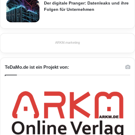
Der digitale Pranger: Datenleaks und ihre
diese Funktionen werden dann nicht mehr
Folgen für Unternehmen
benötigt, verbrauchen aber unnötig Energie.
Quelle: (djd/pt)
ARKM.marketing
ARKM.marketing
TeDaMo.de ist ein Projekt von:
Akku
Internet
Smartphone
Tablet
Telefonie
WLAN-Suche