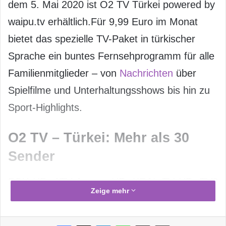
dem 5. Mai 2020 ist O2 TV Türkei powered by
waipu.tv erhältlich.Für 9,99 Euro im Monat
bietet das spezielle TV-Paket in türkischer
Sprache ein buntes Fernsehprogramm für alle
Familienmitglieder – von
Nachrichten
über
Spielfilme und Unterhaltungsshows bis hin zu
Sport-Highlights.
O2 TV – Türkei: Mehr als 30
Sender
FOX HD, ATV Avrupa HD, KRAL TV HD, TV8
Zeige mehr
HD, Euro D HD, Euro Star HD, Show Turk HD,
A Spor HD, CNN Türk HD: Das ist nur eine