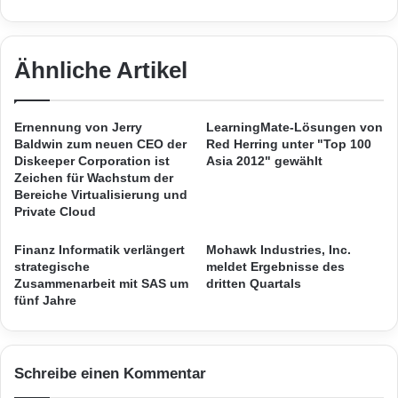
e
l
kündbar.
k
e
o
k
m
Ähnliche Artikel
o
ARKM.marketing
m
m
t
b
B
l
Ernennung von Jerry
LearningMate-Lösungen von
e
e
Baldwin zum neuen CEO der
Red Herring unter "Top 100
s
i
Diskeeper Corporation ist
Asia 2012" gewählt
t
b
Zeichen für Wachstum der
Ethnomarketing
O2
Streaming
n
Bereiche Virtualisierung und
t
Private Cloud
o
i
Telefónica
TV
t
n
Finanz Informatik verlängert
Mohawk Industries, Inc.
e
d
strategische
meldet Ergebnisse des
e
Zusammenarbeit mit SAS um
dritten Quartals
r
fünf Jahre
C
o
r
o
Schreibe einen Kommentar
n