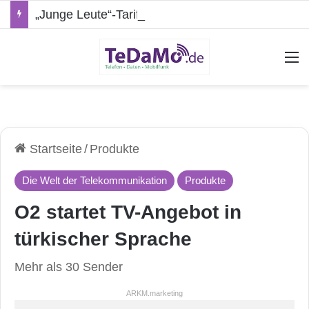
„Junge Leute“-Tarife: Marketing-Trick oder echte Vorteile?
A
Startseite
/
Produkte
Die Welt der Telekommunikation
Produkte
O2 startet TV-Angebot in
türkischer Sprache
Mehr als 30 Sender
ARKM.marketing