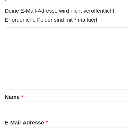
a
-
Deine E-Mail-Adresse wird nicht veröffentlicht.
K
Erforderliche Felder sind mit
*
markiert
r
i
K
s
e
o
s
m
t
a
m
b
e
i
n
l
t
a
Name
*
r
*
E-Mail-Adresse
*