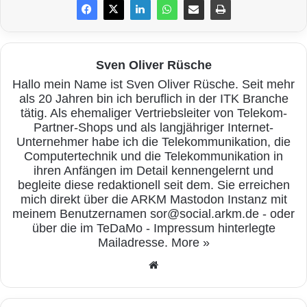
kleine Auswahl aus dem vielfältigen
Senderportfolio von O2 TV Türkei. Neben über
30 türkischen Kanälen – davon mehr als 25 in
Sven Oliver Rüsche
HD – enthält es auch über 70 deutsche
Hallo mein Name ist Sven Oliver Rüsche. Seit mehr
als 20 Jahren bin ich beruflich in der ITK Branche
Sender in SD. O2 TV Türkei kann gleichzeitig
tätig. Als ehemaliger Vertriebsleiter von Telekom-
auf bis zu vier Geräten genutzt werden, zum
Partner-Shops und als langjähriger Internet-
Unternehmer habe ich die Telekommunikation, die
Beispiel auf dem Fernseher, Laptop, Tablet
Computertechnik und die Telekommunikation in
ihren Anfängen im Detail kennengelernt und
und
Smartphone
. Damit eignet sich das
begleite diese redaktionell seit dem. Sie erreichen
türkischsprachige IPTV-Angebot besonders für
mich direkt über die ARKM Mastodon Instanz mit
meinem Benutzernamen sor@social.arkm.de - oder
Familien: Während im
Wohnzimmer
der
über die im TeDaMo - Impressum hinterlegte
Spielfilm über die Mattscheibe flimmert, kann
Mailadresse.
More »
in der Küche die Kochshow, im Kinderzimmer
We
bse
der Talentwettbewerb und auf Balkon oder
ite