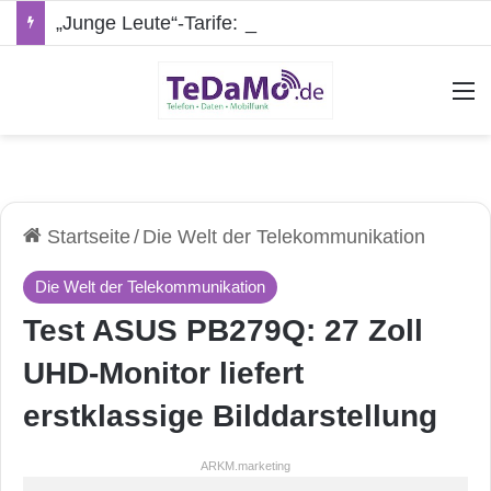
„Junge Leute“-Tarife: Marketing-Trick oder echte Vorteile?
A
Startseite
/
Die Welt der Telekommunikation
Die Welt der Telekommunikation
Test ASUS PB279Q: 27 Zoll
UHD-Monitor liefert
erstklassige Bilddarstellung
ARKM.marketing