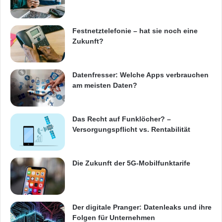
sprechen wir jetzt zum Safer Internet Day
(07.02.2012) mit dem Sophos-
Festnetztelefonie – hat sie noch eine
Internetsicherheitsexperten Sascha Pfeiffer,
Zukunft?
hallo.
Datenfresser: Welche Apps verbrauchen
Begrüßung: „Hallo!“
am meisten Daten?
1. Herr Pfeiffer, Cyberkriminelle schlafen nicht.
Das Recht auf Funklöcher? –
Versorgungspflicht vs. Rentabilität
Sie denken sich immer neue Angriffsstrategien
aus. Welche sind gerade besonders aktuell?
Die Zukunft der 5G-Mobilfunktarife
O-Ton 1 (Sascha Pfeiffer, 0:36 Min.):
„Besonders aktuell bei den Cyberkriminellen
Der digitale Pranger: Datenleaks und ihre
sind die Versuche, den Benutzer jetzt in die
Folgen für Unternehmen