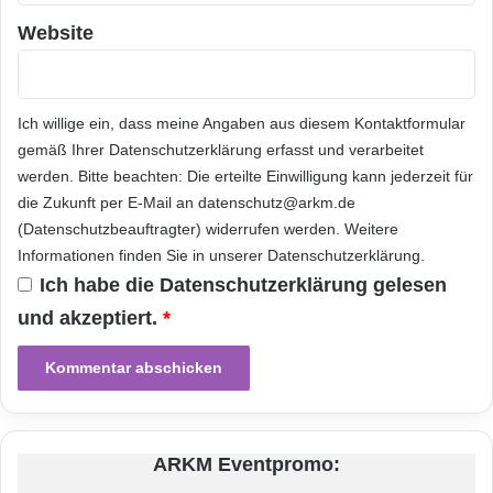
dann sollte ich einfach mal mich hinterfragen:
Website
‚Kann das denn wirklich sein?‘ Die meisten
wollen im Internet Geschäfte machen, das
Ich willige ein, dass meine Angaben aus diesem Kontaktformular
Internet ist keine kostenlose Spielwiese,
gemäß Ihrer
Datenschutzerklärung
erfasst und verarbeitet
werden. Bitte beachten: Die erteilte Einwilligung kann jederzeit für
sondern eben ein Tummelplatz von
die Zukunft per E-Mail an datenschutz@arkm.de
Cyberkriminellen. Und da hilft wirklich
(Datenschutzbeauftragter) widerrufen werden. Weitere
Aufklärung – und das fängt eben auch schon
Informationen finden Sie in unserer
Datenschutzerklärung
.
Ich habe die
Datenschutzerklärung
gelesen
bei Kindern an.“
und akzeptiert.
*
Abmoderationsvorschlag: Mehr über die
aktuellen Bedrohungen im Internet und wie Sie
sich davor schützen können, erfahren Sie auf
ARKM Eventpromo:
www.sophos.de.