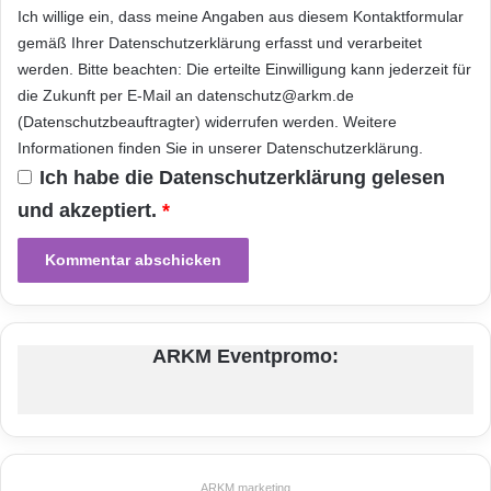
Ich willige ein, dass meine Angaben aus diesem Kontaktformular
ARKM.marketing
gemäß Ihrer
Datenschutzerklärung
erfasst und verarbeitet
werden. Bitte beachten: Die erteilte Einwilligung kann jederzeit für
die Zukunft per E-Mail an datenschutz@arkm.de
(Datenschutzbeauftragter) widerrufen werden. Weitere
Informationen finden Sie in unserer
Datenschutzerklärung
.
Ich habe die
Datenschutzerklärung
gelesen
Festnetz
Hardware
und akzeptiert.
*
Informationstechnik
Internet
ITK
Telekommunikation
ARKM Eventpromo:
ARKM.marketing